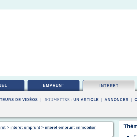
UEL
EMPRUNT
INTERET
TEURS DE VIDÉOS
| SOUMETTRE :
UN ARTICLE
|
ANNONCER
|
Thèm
ret
>
interet emprunt
>
interet emprunt immobilier
c