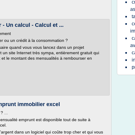
c
a
t
c
- Un calcul - Calcul et ...
im
lement
c
er ou un crédit à la consommation ?
av
saire quand vous vous lancez dans un projet
c
un site Internet très sympa, entièrement gratuit qui
it et le montant des mensualités à rembourser en
i
p
mprunt immobilier excel
? ...
ensualité emprunt est disponible tout de suite à
cel.
'argent dans un logiciel qui coûte trop cher et qui vous