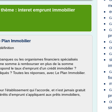
me
e thème : interet emprunt immobilier
e
c
c
c
pr
e Plan Immobilier
c
c
définition
c
 banques ou les organismes financiers spécialisés
s
 une somme à rembourser en plus de la somme
im
pond le taux d'emprunt d'un crédit immobilier ?
c
liqués ? Toutes les réponses, avec Le Plan Immobilier.
fi
m
c
r l'établissement qui l'accorde, et n'est jamais gratuit
térêts d'emprunt s'appliquent aux prêts immobiliers,
pr
c
si