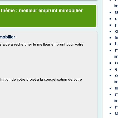
im
e thème : meilleur emprunt immobilier
t
d
p
c
mobilier
f
b
s aide à rechercher le meilleur emprunt pour votre
m
im
c
e
c
tion de votre projet à la concrétisation de votre
im
t
m
im
m
t