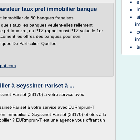
e
arateur taux pret immobilier banque
i
s
t immobilier de 80 banques franaises.
im
quels taux les banques veulent-elles rellement
e prt taux zro, ou PTZ (appel aussi PTZ volue le 1er
c
cement les offres des banques pour son.
im
ques De Particulier. Quelles...
t
spot.com
er à Seyssinet-Pariset à ...
sinet-Pariset (38170) à votre service avec
ssinet-Pariset à votre service avec EURmprun-T
bien immobilier à Seyssinet-Pariset (38170) et êtes à la
bilier ? EURmprun-T est une agence vous offrant un