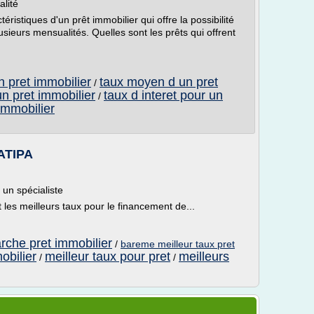
lité
ristiques d'un prêt immobilier qui offre la possibilité
ieurs mensualités. Quelles sont les prêts qui offrent
n pret immobilier
taux moyen d un pret
/
un pret immobilier
taux d interet pour un
/
immobilier
 ATIPA
 un spécialiste
t les meilleurs taux pour le financement de...
rche pret immobilier
/
bareme meilleur taux pret
obilier
meilleur taux pour pret
meilleurs
/
/