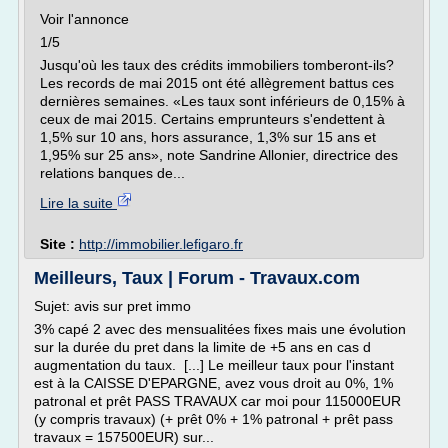
Voir l'annonce
1/5
Jusqu'où les taux des crédits immobiliers tomberont-ils?
Les records de mai 2015 ont été allègrement battus ces
dernières semaines. «Les taux sont inférieurs de 0,15% à
ceux de mai 2015. Certains emprunteurs s'endettent à
1,5% sur 10 ans, hors assurance, 1,3% sur 15 ans et
1,95% sur 25 ans», note Sandrine Allonier, directrice des
relations banques de...
Lire la suite
Site :
http://immobilier.lefigaro.fr
Meilleurs, Taux | Forum - Travaux.com
Sujet: avis sur pret immo
3% capé 2 avec des mensualitées fixes mais une évolution
sur la durée du pret dans la limite de +5 ans en cas d
augmentation du taux. [...] Le meilleur taux pour l'instant
est à la CAISSE D'EPARGNE, avez vous droit au 0%, 1%
patronal et prêt PASS TRAVAUX car moi pour 115000EUR
(y compris travaux) (+ prêt 0% + 1% patronal + prêt pass
travaux = 157500EUR) sur...