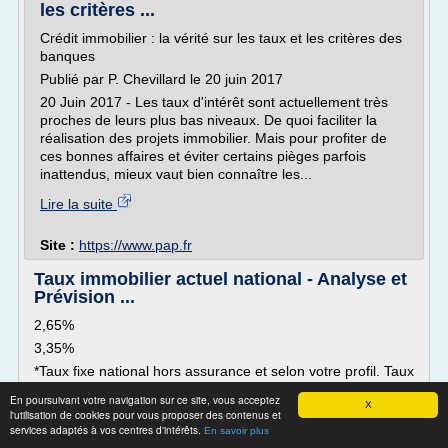
les critères ...
Crédit immobilier : la vérité sur les taux et les critères des
banques
Publié par P. Chevillard le 20 juin 2017
20 Juin 2017 - Les taux d'intérêt sont actuellement très
proches de leurs plus bas niveaux. De quoi faciliter la
réalisation des projets immobilier. Mais pour profiter de
ces bonnes affaires et éviter certains pièges parfois
inattendus, mieux vaut bien connaître les...
Lire la suite
Site :
https://www.pap.fr
Taux immobilier actuel national - Analyse et
Prévision ...
2,65%
3,35%
*Taux fixe national hors assurance et selon votre profil. Taux
actualisés au 24/06/2018 par Empruntis.com. Taux
En poursuivant votre navigation sur ce site, vous acceptez
comparés par rapport au 14/05/2018
X
l'utilisation de cookies pour vous proposer des contenus et
services adaptés à vos centres d'intérêts.
Notre analyse nationale des meilleurs taux immobiliers
En savoir plus