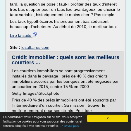
tard, la question se pose : faut-il profiter des taux d'intérêt
très bas et opter pour un taux fixe avantageux, ou choisir le
taux variable, historiquement le moins cher ? Pas simple...
Les taux hypothécaires historiquement bas séduisent
beaucoup d'acheteurs. Au début de 2010, le meilleur taux...
Lire la suite
Site :
lesaffaires.com
Crédit immobilier : quels sont les meilleurs
courtiers ...
Les courtiers immobiliers se sont progressivement
installés dans le paysage : près de 40 % des crédits
immobiliers accords par les banques ont été négociés par
un courtier en 2015, contre 15 % en 2000.
Getty Images/iStockphoto
Près de 40 % des prêts immobiliers ont été souscrits par
l'intermédiaire d'un courtier. Sa mission : trouver le
meilleur emprunt pour ses clients. Petit tour...
En poursuivant votre navigation sur ce site, vous acceptez
X
Lire la suite
l'utilisation de cookies pour vous proposer des contenus et
services adaptés à vos centres d'intérêts.
En savoir plus