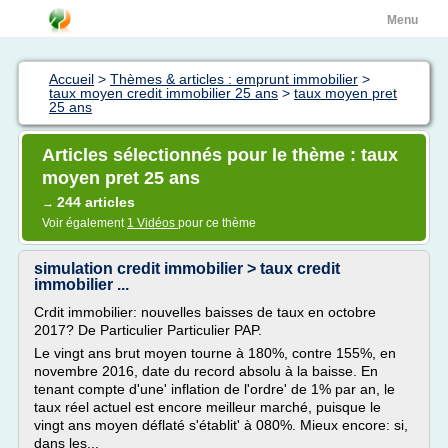
Menu
Accueil
>
Thèmes & articles : emprunt immobilier
>
taux moyen credit immobilier 25 ans
>
taux moyen pret
25 ans
Articles sélectionnés pour le thème : taux
moyen pret 25 ans
244 articles
→
Voir également
1 Vidéos
pour ce thème
simulation credit immobilier > taux credit
immobilier ...
Crdit immobilier: nouvelles baisses de taux en octobre
2017? De Particulier Particulier PAP.
Le vingt ans brut moyen tourne à 180%, contre 155%, en
novembre 2016, date du record absolu à la baisse. En
tenant compte d'une' inflation de l'ordre' de 1% par an, le
taux réel actuel est encore meilleur marché, puisque le
vingt ans moyen déflaté s'établit' à 080%. Mieux encore: si,
dans les...