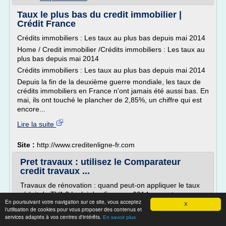
Taux le plus bas du credit immobilier |
Crédit France
Crédits immobiliers : Les taux au plus bas depuis mai 2014
Home / Credit immobilier /Crédits immobiliers : Les taux au
plus bas depuis mai 2014
Crédits immobiliers : Les taux au plus bas depuis mai 2014
Depuis la fin de la deuxième guerre mondiale, les taux de
crédits immobiliers en France n'ont jamais été aussi bas. En
mai, ils ont touché le plancher de 2,85%, un chiffre qui est
encore...
Lire la suite
Site :
http://www.creditenligne-fr.com
Pret travaux : utilisez le Comparateur
credit travaux ...
Travaux de rénovation : quand peut-on appliquer le taux
réduit de TVA ? La loi des finances 2014 permet
En poursuivant votre navigation sur ce site, vous acceptez
d'appliquer le taux de TVA [...] Lire la suite
X
l'utilisation de cookies pour vous proposer des contenus et
Le prêt travaux pour financer votre projet
services adaptés à vos centres d'intérêts.
En savoir plus