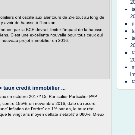
2
t
2
obiliers ont oscillé aux alentours de 2% tout au long de
 y avoir de hausse à l'horizon.
p
née par la BCE devrait limiter l'impact de la hausse
t
éens. C'est une excellente nouvelle pour tous ceux qui
t
 nouveau projet immobilier en 2016.
2
t
2
m
im
t
 taux credit immobilier ...
aux en octobre 2017? De Particulier Particulier PAP.
, contre 155%, en novembre 2016, date du record
ne' inflation de l'ordre' de 1% par an, le taux réel
que le vingt ans moyen déflaté s'établit' à 080%. Mieux