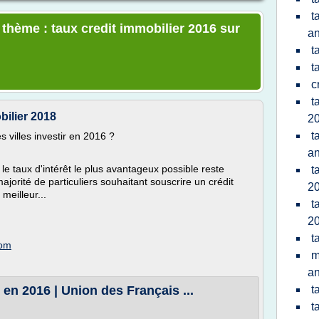
t
 thème : taux credit immobilier 2016 sur
a
t
t
c
t
bilier 2018
20
t
s villes investir en 2016 ?
a
 le taux d'intérêt le plus avantageux possible reste
t
ajorité de particuliers souhaitant souscrire un crédit
2
meilleur...
t
2
t
com
m
a
 en 2016 | Union des Français ...
t
t