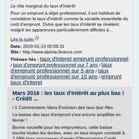
Le rôle marginal du taux d'intérêt
Pour un emprunt à objet professionnel, il est habituel de
considérer le taux d'intérêt comme la variable essentielle du
coût d'emprunt. Outre que les taux d'intérêt se révèlent,
malgré les apparences particulièrement difficiles à...
Lire la suite
Date:
2018-01-15 00:08:31
Site :
http://www.alpinia-finance.com
taux d'interet emprunt professionnel
Thèmes liés :
taux
taux d'emprunt professionnel sur 7 ans
/
/
d'emprunt professionnel sur 5 ans
taux
/
d'emprunt professionnel sur 10 ans
emprunt
/
taux d'interet
Mars 2016 : les taux d'intérêt au plus bas !
- Crédit ...
/ 1 Commentaire /dans Evolution des taux /par Alex
La baisse des taux d'emprunt s'est encore amplifiée en
février !
Bonne nouvelle pour les emprunteurs, cette baisse
touche toutes les durées, avec un taux moyen constaté à
2,09% hors assurances d'après l'Observatoire Crédit