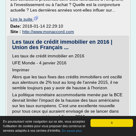
à l'investissement ou à l'achat ? Quelle est la conjoncture
actuelle ? Les dernières années vont-elles influer sur...
Lire la suite
Date:
2018-01-14 22:29:10
Site :
http://www.monaccord.com
Les taux de crédit immobilier en 2016 |
Union des Français ...
Les taux de crédit immobilier en 2016
UFE Monde - 4 janvier 2016
Imprimer
Alors que les taux fixes des crédits immobiliers ont oscillé
aux alentours de 2% tout au long de l'année 2015, il ne
semble toujours pas y avoir de hausse à l'horizon.
La politique monétaire accommodante menée par la BCE
devrait limiter l'impact de la hausse des taux américains
sur les taux européens. C'est une excellente nouvelle
pour tous ceux qui auraient envisagé de se lancer dans
un nouveau projet immobilier en 2016.
En poursuivant votre navigation sur ce site, vous acceptez
La France peut également...
X
l'utilisation de cookies pour vous proposer des contenus et
services adaptés à vos centres d'intérêts.
En savoir plus
Lire la suite