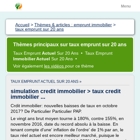
Menu
Accueil
>
Thèmes & articles : emprunt immobilier
>
taux emprunt sur 20 ans
Thèmes principaux sur taux emprunt sur 20 ans
Taux Emprunt
Actuel
Sur
20 Ans
•
Taux Emprunt
Immobilier Actuel
Sur
20 Ans
•
Voir également
les vidéos
pour ce thème
TAUX EMPRUNT ACTUEL SUR 20 ANS »
simulation credit immobilier > taux credit
immobilier ...
Crdit immobilier: nouvelles baisses de taux en octobre
2017? De Particulier Particulier PAP.
Le vingt ans brut moyen tourne à 180%, contre 155%, en
novembre 2016, date du record absolu à la baisse. En
tenant compte d'une' inflation de l'ordre' de 1% par an, le
taux réel actuel est encore meilleur marché, puisque le