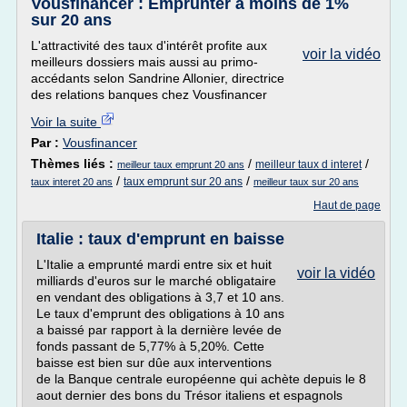
Vousfinancer : Emprunter à moins de 1%
sur 20 ans
L'attractivité des taux d'intérêt profite aux
voir la vidéo
meilleurs dossiers mais aussi au primo-
accédants selon Sandrine Allonier, directrice
des relations banques chez Vousfinancer
Voir la suite
Par :
Vousfinancer
Thèmes liés :
/
/
meilleur taux d interet
meilleur taux emprunt 20 ans
/
/
taux emprunt sur 20 ans
taux interet 20 ans
meilleur taux sur 20 ans
Haut de page
Italie : taux d'emprunt en baisse
L'Italie a emprunté mardi entre six et huit
voir la vidéo
milliards d'euros sur le marché obligataire
en vendant des obligations à 3,7 et 10 ans.
Le taux d'emprunt des obligations à 10 ans
a baissé par rapport à la dernière levée de
fonds passant de 5,77% à 5,20%. Cette
baisse est bien sur dûe aux interventions
de la Banque centrale européenne qui achète depuis le 8
aout dernier des bons du Trésor italiens et espagnols