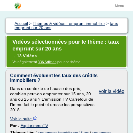
Menu
Accueil
>
Thèmes & vidéos : emprunt immobilier
>
taux
emprunt sur 20 ans
Vidéos sélectionnées pour le thème : taux
emprunt sur 20 ans
13 Vidéos
→
Voir également
336 Articles
pour ce thème
Comment évoluent les taux des crédits
immobiliers ?
Dans un contexte de hausse des prix,
voir la vidéo
combien peut-on emprunter sur 15 ans, 20
ans ou 25 ans ? L'émission TV Carrefour de
l'Immo fait le point et dresse les perspectives
2018.
Voir la suite
Par :
ExplorimmoTV
Thèmes liés :
/
taux emprunt immobilier sur 15 ans
taux emprunt