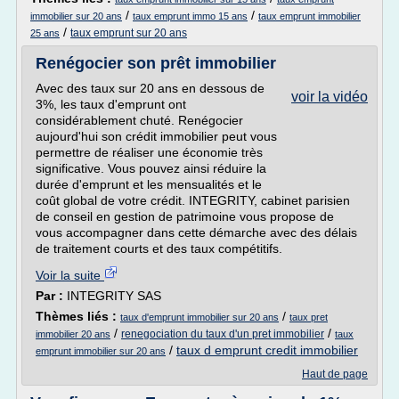
/
/
immobilier sur 20 ans
taux emprunt immo 15 ans
taux emprunt immobilier
/
taux emprunt sur 20 ans
25 ans
Renégocier son prêt immobilier
Avec des taux sur 20 ans en dessous de
voir la vidéo
3%, les taux d'emprunt ont
considérablement chuté. Renégocier
aujourd'hui son crédit immobilier peut vous
permettre de réaliser une économie très
significative. Vous pouvez ainsi réduire la
durée d'emprunt et les mensualités et le
coût global de votre crédit. INTEGRITY, cabinet parisien
de conseil en gestion de patrimoine vous propose de
vous accompagner dans cette démarche avec des délais
de traitement courts et des taux compétitifs.
Voir la suite
Par :
INTEGRITY SAS
Thèmes liés :
/
taux d'emprunt immobilier sur 20 ans
taux pret
/
/
renegociation du taux d'un pret immobilier
immobilier 20 ans
taux
/
taux d emprunt credit immobilier
emprunt immobilier sur 20 ans
Haut de page