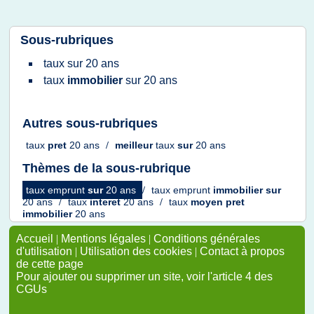
Sous-rubriques
taux
sur
20 ans
taux
immobilier
sur
20 ans
Autres sous-rubriques
taux
pret
20 ans
/
meilleur
taux
sur
20 ans
Thèmes de la sous-rubrique
taux emprunt
sur
20 ans
/
taux emprunt
immobilier
sur
20 ans
/
taux
interet
20 ans
/
taux
moyen pret
immobilier
20 ans
Accueil
|
Mentions légales
|
Conditions générales
d'utilisation
|
Utilisation des cookies
|
Contact à propos
de cette page
Pour ajouter ou supprimer un site, voir l'article 4 des
CGUs