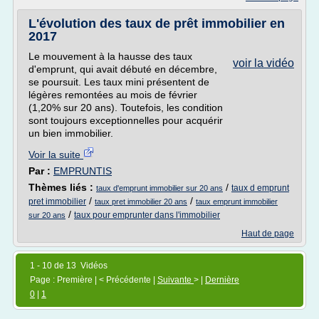
L'évolution des taux de prêt immobilier en
2017
Le mouvement à la hausse des taux
voir la vidéo
d'emprunt, qui avait débuté en décembre,
se poursuit. Les taux mini présentent de
légères remontées au mois de février
(1,20% sur 20 ans). Toutefois, les condition
sont toujours exceptionnelles pour acquérir
un bien immobilier.
Voir la suite
Par :
EMPRUNTIS
Thèmes liés :
/
taux d emprunt
taux d'emprunt immobilier sur 20 ans
/
/
pret immobilier
taux pret immobilier 20 ans
taux emprunt immobilier
/
taux pour emprunter dans l'immobilier
sur 20 ans
Haut de page
1 - 10 de 13 Vidéos
Page : Première | < Précédente |
Suivante
> |
Dernière
0
|
1