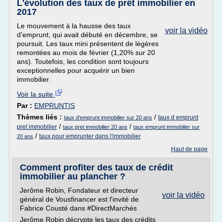
L'évolution des taux de prêt immobilier en
2017
Le mouvement à la hausse des taux
voir la vidéo
d'emprunt, qui avait débuté en décembre, se
poursuit. Les taux mini présentent de légères
remontées au mois de février (1,20% sur 20
ans). Toutefois, les condition sont toujours
exceptionnelles pour acquérir un bien
immobilier.
Voir la suite
Par :
EMPRUNTIS
Thèmes liés :
/
taux d emprunt
taux d'emprunt immobilier sur 20 ans
/
/
pret immobilier
taux pret immobilier 20 ans
taux emprunt immobilier sur
/
taux pour emprunter dans l'immobilier
20 ans
Haut de page
Comment profiter des taux de crédit
immobilier au plancher ?
Jerôme Robin, Fondateur et directeur
voir la vidéo
général de Vousfinancer est l'invité de
Fabrice Cousté dans #DirectMarchés
Jerôme Robin décrypte les taux des crédits