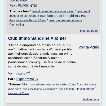
Voir la suite
Par :
EMPRUNTIS
Thèmes liés :
/
taux du marche credit immobilier
taux credit
/
taux bas credit immobilier
/
immobilier sur 20 ans
taux
/
taux pour emprunter dans
d'emprunt immobilier sur 20 ans
l'immobilier
Haut de page
Club Immo Sandrine Allonier
"On peut emprunter à moins de 1 % sur 20
voir la vidéo
ans". L'attractivité des taux d'intérêt profite
aux meilleurs dossiers mais aussi au primo-
accédants selon Sandrine Allonier
(Vousfinancer.com) qui se félicite de la bonne
santé du marché de l'immobilier.
Voir la suite
Par :
ExplorimmoTV
Thèmes liés :
/
taux d'interet emprunt immobilier 20 ans
taux d'emprunt
/
/
/
meilleur taux d interet
immo sur 20 ans
meilleur taux emprunt 20 ans
taux interet 20 ans
Haut de page