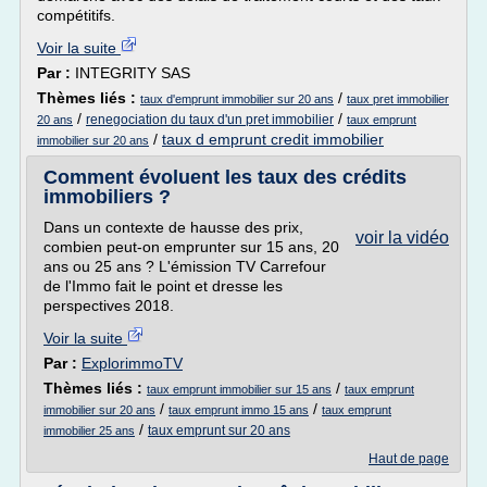
compétitifs.
Voir la suite
Par :
INTEGRITY SAS
Thèmes liés :
/
taux d'emprunt immobilier sur 20 ans
taux pret immobilier
/
/
renegociation du taux d'un pret immobilier
20 ans
taux emprunt
/
taux d emprunt credit immobilier
immobilier sur 20 ans
Comment évoluent les taux des crédits
immobiliers ?
Dans un contexte de hausse des prix,
voir la vidéo
combien peut-on emprunter sur 15 ans, 20
ans ou 25 ans ? L'émission TV Carrefour
de l'Immo fait le point et dresse les
perspectives 2018.
Voir la suite
Par :
ExplorimmoTV
Thèmes liés :
/
taux emprunt immobilier sur 15 ans
taux emprunt
/
/
immobilier sur 20 ans
taux emprunt immo 15 ans
taux emprunt
/
taux emprunt sur 20 ans
immobilier 25 ans
Haut de page