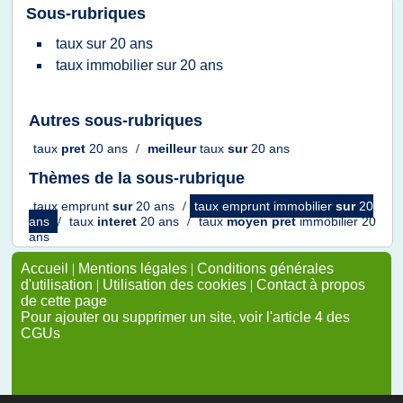
Sous-rubriques
taux
sur
20 ans
taux immobilier
sur
20 ans
Autres sous-rubriques
taux
pret
20 ans
/
meilleur
taux
sur
20 ans
Thèmes de la sous-rubrique
taux emprunt
sur
20 ans
/
taux emprunt immobilier
sur
20
ans
/
taux
interet
20 ans
/
taux
moyen pret
immobilier 20
ans
Accueil
|
Mentions légales
|
Conditions générales
d'utilisation
|
Utilisation des cookies
|
Contact à propos
de cette page
Pour ajouter ou supprimer un site, voir l'article 4 des
CGUs