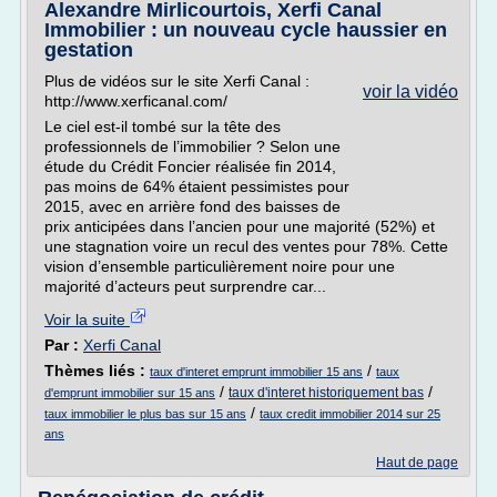
Alexandre Mirlicourtois, Xerfi Canal
Immobilier : un nouveau cycle haussier en
gestation
Plus de vidéos sur le site Xerfi Canal :
voir la vidéo
http://www.xerficanal.com/
Le ciel est-il tombé sur la tête des
professionnels de l’immobilier ? Selon une
étude du Crédit Foncier réalisée fin 2014,
pas moins de 64% étaient pessimistes pour
2015, avec en arrière fond des baisses de
prix anticipées dans l’ancien pour une majorité (52%) et
une stagnation voire un recul des ventes pour 78%. Cette
vision d’ensemble particulièrement noire pour une
majorité d’acteurs peut surprendre car...
Voir la suite
Par :
Xerfi Canal
Thèmes liés :
/
taux d'interet emprunt immobilier 15 ans
taux
/
/
taux d'interet historiquement bas
d'emprunt immobilier sur 15 ans
/
taux immobilier le plus bas sur 15 ans
taux credit immobilier 2014 sur 25
ans
Haut de page