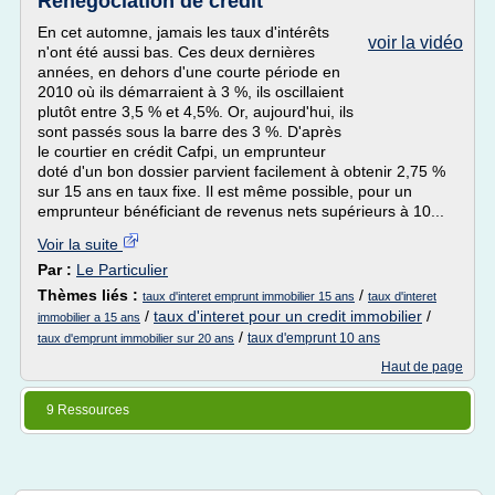
Renégociation de crédit
En cet automne, jamais les taux d'intérêts
voir la vidéo
n'ont été aussi bas. Ces deux dernières
années, en dehors d'une courte période en
2010 où ils démarraient à 3 %, ils oscillaient
plutôt entre 3,5 % et 4,5%. Or, aujourd'hui, ils
sont passés sous la barre des 3 %. D'après
le courtier en crédit Cafpi, un emprunteur
doté d'un bon dossier parvient facilement à obtenir 2,75 %
sur 15 ans en taux fixe. Il est même possible, pour un
emprunteur bénéficiant de revenus nets supérieurs à 10...
Voir la suite
Par :
Le Particulier
Thèmes liés :
/
taux d'interet emprunt immobilier 15 ans
taux d'interet
/
taux d'interet pour un credit immobilier
/
immobilier a 15 ans
/
taux d'emprunt 10 ans
taux d'emprunt immobilier sur 20 ans
Haut de page
9 Ressources