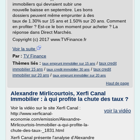
immobiliers qui devraient subir une
nouvelle baisse en septembre. Les bons
dossiers peuvent même emprunter à des
taux de 1.30% sur 15 ans et 1.50% sur 20 ans. Comment
en profiter ? Est-ce le bon moment pour acheter ? La
réponse dans Direct Marchés.
Copyright (c) 2017 www.TVFinance.fr
Voir la suite
Par :
TV Finance
Thèmes liés :
/
taux credit
taux emprunt immobilier sur 15 ans
/
/
immobilier 15 ans
taux credit
taux credit immobilier 30 ans
/
immobilier sur 20 ans
taux emprunt immobilier sur 20 ans
Haut de page
Alexandre Mirlicourtois, Xerfi Canal
Immobilier : à qui profite la chute des taux ?
Voir la vidéo sur le site Xerfi Canal :
voir la vidéo
http://www.xerficanal-
economie.com/emission/Alexandre-
Mirlicourtois-Immobilier-a-qui-profite-la-
chute-des-taux-_1831.html
Xerfi Canal présente l'analyse d'Alexandre