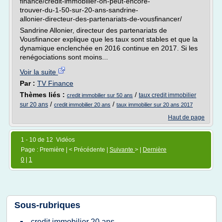
finance/credit-immobilier-on-peut-encore-
trouver-du-1-50-sur-20-ans-sandrine-
allonier-directeur-des-partenariats-de-vousfinancer/
Sandrine Allonier, directeur des partenariats de
Vousfinancer explique que les taux sont stables et que la
dynamique enclenchée en 2016 continue en 2017. Si les
renégociations sont moins...
Voir la suite
Par :
TV Finance
Thèmes liés :
/
taux credit immobilier
credit immobilier sur 50 ans
/
/
sur 20 ans
credit immobilier 20 ans
taux immobilier sur 20 ans 2017
Haut de page
1 - 10 de 12 Vidéos
Page : Première | < Précédente |
Suivante
> |
Dernière
0
|
1
Sous-rubriques
credit immobilier 20 ans