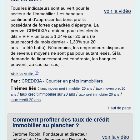
Tous les indicateurs sont au vert pour le
voir la vidéo
secteur de l'immobilier. Les banques
continuent d'apprécier les bons profils
possédant de fortes capacités d'épargne. La
preuve, CREDIXIA a obtenu pour des clients
dits « VIP » un taux à 1,24% sur 20 ans (le
taux record du mois dernier - 1,30% sur 20
ans – a été battu). Néanmoins, les emprunteurs disposant
de revenus moyens ne sont pas pour autant lésés. Si la
demande de financement est cohérente, les banques
peuvent, au cas par cas,...
Voir la suite
Par :
CREDIXIA - Courtier en prêts immobiliers
Thèmes liés :
/
taux moyen pret immobilier 20 ans
taux moyen pret 20
/
/
/
taux credit immobilier sur 20 ans
ans
taux pret immobilier 20 ans
taux credit 20 ans
Haut de page
Comment profiter des taux de crédit
immobilier au plancher ?
Jerôme Robin, Fondateur et directeur
voir la vidéo
général de Vousfinancer est l'invité de