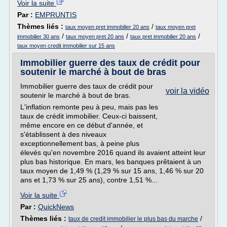
Voir la suite
Par :
EMPRUNTIS
Thèmes liés :
/
taux moyen pret immobilier 20 ans
taux moyen pret
/
/
/
immobilier 30 ans
taux moyen pret 20 ans
taux pret immobilier 20 ans
taux moyen credit immobilier sur 15 ans
Immobilier guerre des taux de crédit pour
soutenir le marché à bout de bras
Immobilier guerre des taux de crédit pour
voir la vidéo
soutenir le marché à bout de bras.
L'inflation remonte peu à peu, mais pas les
taux de crédit immobilier. Ceux-ci baissent,
même encore en ce début d'année, et
s'établissent à des niveaux
exceptionnellement bas, à peine plus
élevés qu'en novembre 2016 quand ils avaient atteint leur
plus bas historique. En mars, les banques prêtaient à un
taux moyen de 1,49 % (1,29 % sur 15 ans, 1,46 % sur 20
ans et 1,73 % sur 25 ans), contre 1,51 %...
Voir la suite
Par :
QuickNews
Thèmes liés :
/
taux de credit immobilier le plus bas du marche