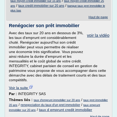
/
taux moyen credit immobilier sur 15 ans
taux moyen credit immobilier 25
/
/
taux credit immobilier sur 20 ans
ans
banque taux pret immobilier le
plus bas
Haut de page
Renégocier son prêt immobilier
Avec des taux sur 20 ans en dessous de 3%,
voir la vidéo
les taux d'emprunt ont considérablement
chuté. Renégocier aujourd'hui son crédit
immobilier peut vous permettre de réaliser
une économie très significative. Vous pouvez
ainsi réduire la durée d'emprunt et les
mensualités et le coût global de votre crédit.
INTEGRITY, cabinet parisien de conseil en gestion de
patrimoine vous propose de vous accompagner dans cette
démarche avec des délais de traitement courts et des taux
compétitifs.
Voir la suite
Par :
INTEGRITY SAS
Thèmes liés :
/
taux d'emprunt immobilier sur 20 ans
taux pret immobilier
/
/
renegociation du taux d'un pret immobilier
20 ans
taux emprunt
/
taux d emprunt credit immobilier
immobilier sur 20 ans
Haut de page