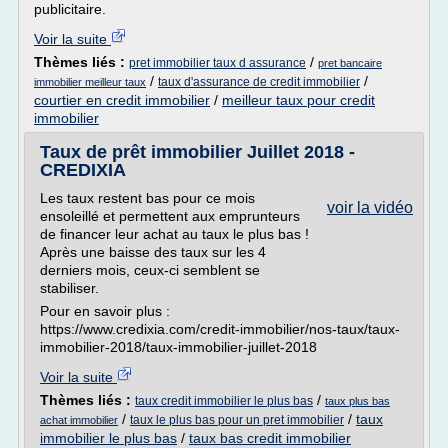
publicitaire.
Voir la suite
Thèmes liés :
/
pret immobilier taux d assurance
pret bancaire
/
/
taux d'assurance de credit immobilier
immobilier meilleur taux
courtier en credit immobilier
/
meilleur taux pour credit
immobilier
Taux de prêt immobilier Juillet 2018 -
CREDIXIA
Les taux restent bas pour ce mois
voir la vidéo
ensoleillé et permettent aux emprunteurs
de financer leur achat au taux le plus bas !
Après une baisse des taux sur les 4
derniers mois, ceux-ci semblent se
stabiliser.
Pour en savoir plus :
https://www.credixia.com/credit-immobilier/nos-taux/taux-
immobilier-2018/taux-immobilier-juillet-2018
Voir la suite
Thèmes liés :
/
taux credit immobilier le plus bas
taux plus bas
/
/
taux
taux le plus bas pour un pret immobilier
achat immobilier
immobilier le plus bas
/
taux bas credit immobilier