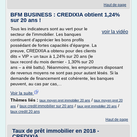
Haut de page
BFM BUSINESS : CREDIXIA obtient 1,24%
sur 20 ans !
Tous les indicateurs sont au vert pour le
voir la vidéo
secteur de l'immobilier. Les banques
continuent d'apprécier les bons profils
possédant de fortes capacités d'épargne. La
preuve, CREDIXIA a obtenu pour des clients
dits « VIP » un taux à 1,24% sur 20 ans (le
taux record du mois dernier - 1,30% sur 20
ans – a été battu). Néanmoins, les emprunteurs disposant
de revenus moyens ne sont pas pour autant lésés. Si la
demande de financement est cohérente, les banques
peuvent, au cas par cas,...
Voir la suite
Thèmes liés :
/
taux moyen pret immobilier 20 ans
taux moyen pret 20
/
/
/
taux credit immobilier sur 20 ans
ans
taux pret immobilier 20 ans
taux credit 20 ans
Haut de page
Taux de prêt immobilier en 2018 -
CREDIXIA