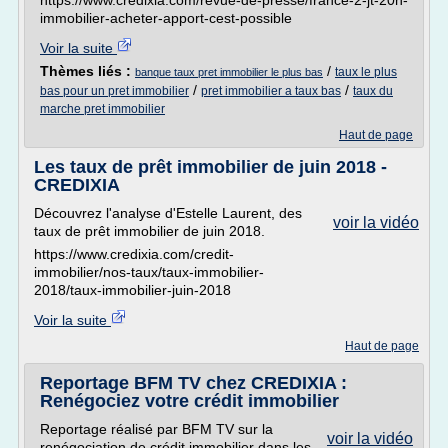
https://www.credixia.com/revue-de-presse/france-2-jt-20h-
immobilier-acheter-apport-cest-possible
Voir la suite
Thèmes liés :
/
taux le plus
banque taux pret immobilier le plus bas
/
/
bas pour un pret immobilier
pret immobilier a taux bas
taux du
marche pret immobilier
Haut de page
Les taux de prêt immobilier de juin 2018 -
CREDIXIA
Découvrez l'analyse d'Estelle Laurent, des
voir la vidéo
taux de prêt immobilier de juin 2018.
https://www.credixia.com/credit-
immobilier/nos-taux/taux-immobilier-
2018/taux-immobilier-juin-2018
Voir la suite
Haut de page
Reportage BFM TV chez CREDIXIA :
Renégociez votre crédit immobilier
Reportage réalisé par BFM TV sur la
voir la vidéo
renégociation de crédit immobilier dans les