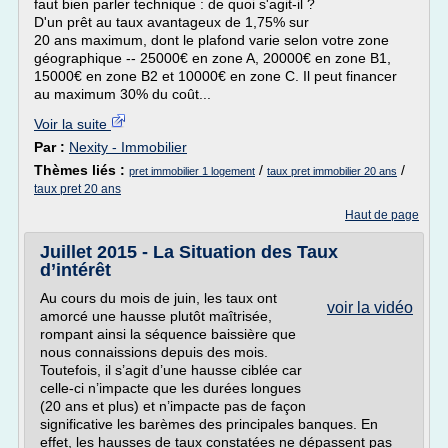
faut bien parler technique : de quoi s'agit-il ?
D'un prêt au taux avantageux de 1,75% sur
20 ans maximum, dont le plafond varie selon votre zone
géographique -- 25000€ en zone A, 20000€ en zone B1,
15000€ en zone B2 et 10000€ en zone C. Il peut financer
au maximum 30% du coût...
Voir la suite
Par :
Nexity - Immobilier
Thèmes liés :
/
/
pret immobilier 1 logement
taux pret immobilier 20 ans
taux pret 20 ans
Haut de page
Juillet 2015 - La Situation des Taux
d’intérêt
Au cours du mois de juin, les taux ont
voir la vidéo
amorcé une hausse plutôt maîtrisée,
rompant ainsi la séquence baissière que
nous connaissions depuis des mois.
Toutefois, il s’agit d’une hausse ciblée car
celle-ci n’impacte que les durées longues
(20 ans et plus) et n’impacte pas de façon
significative les barèmes des principales banques. En
effet, les hausses de taux constatées ne dépassent pas