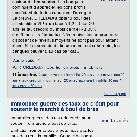
secteur de l'immobilier. Les banques
continuent d'apprécier les bons profils
possédant de fortes capacités d'épargne.
La preuve, CREDIXIA a obtenu pour des
clients dits « VIP » un taux à 1,24% sur 20
ans (le taux record du mois dernier - 1,30%
sur 20 ans – a été battu). Néanmoins, les emprunteurs
disposant de revenus moyens ne sont pas pour autant
lésés. Si la demande de financement est cohérente, les
banques peuvent, au cas par cas,...
Voir la suite
Par :
CREDIXIA - Courtier en prêts immobiliers
Thèmes liés :
/
taux moyen pret immobilier 20 ans
taux moyen pret 20
/
/
/
taux credit immobilier sur 20 ans
ans
taux pret immobilier 20 ans
taux credit 20 ans
Haut de page
Immobilier guerre des taux de crédit pour
soutenir le marché à bout de bras
Immobilier guerre des taux de crédit pour
voir la vidéo
soutenir le marché à bout de bras.
L'inflation remonte peu à peu, mais pas les
taux de crédit immobilier. Ceux-ci baissent,