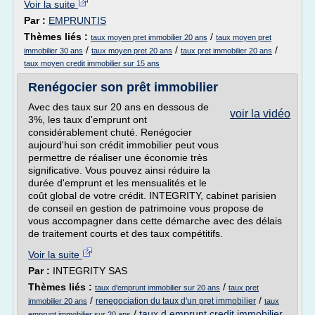
Voir la suite
Par :
EMPRUNTIS
Thèmes liés :
/
taux moyen pret immobilier 20 ans
taux moyen pret
/
/
/
immobilier 30 ans
taux moyen pret 20 ans
taux pret immobilier 20 ans
taux moyen credit immobilier sur 15 ans
Renégocier son prêt immobilier
Avec des taux sur 20 ans en dessous de
voir la vidéo
3%, les taux d'emprunt ont
considérablement chuté. Renégocier
aujourd'hui son crédit immobilier peut vous
permettre de réaliser une économie très
significative. Vous pouvez ainsi réduire la
durée d'emprunt et les mensualités et le
coût global de votre crédit. INTEGRITY, cabinet parisien
de conseil en gestion de patrimoine vous propose de
vous accompagner dans cette démarche avec des délais
de traitement courts et des taux compétitifs.
Voir la suite
Par :
INTEGRITY SAS
Thèmes liés :
/
taux d'emprunt immobilier sur 20 ans
taux pret
/
/
renegociation du taux d'un pret immobilier
immobilier 20 ans
taux
/
taux d emprunt credit immobilier
emprunt immobilier sur 20 ans