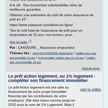
A la clé : Des économies substantielles et/ou de
meilleures garanties.
Obtenez une estimation du coût de votre assurance de
prêt en 15" :
https://www.caassure.com/devis-en-ligne/
*Sur le coût total de l’assurance de prêt pour un
emprunteur de 32 ans, non-fumeur, pour...
Voir la suite
Par :
ÇAASSURE _ Assurance emprunteur
Thèmes liés :
/
cout pret immobilier assurance
meilleur taux pour
/
/
pret immobilier 12 ans
pret immobilier meilleur taux sur 20 ans
meilleur
taux pret immobilier 15 ans
Haut de page
Le prêt action logement, ou 1% logement -
compléter son financement immobilier
Le prêt Action logement est une aide au
voir la vidéo
financement de votre projet immobilier
financée par les contributions de votre
employeur. Elle était mieux connue jusqu'en
2010 sous le nom de 1% Logement. Mais il