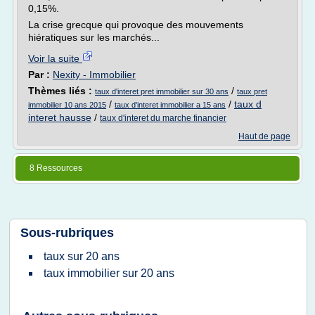
0,15%.
La crise grecque qui provoque des mouvements
hiératiques sur les marchés...
Voir la suite
Par :
Nexity - Immobilier
Thèmes liés :
/
taux d'interet pret immobilier sur 30 ans
taux pret
/
/
taux d
immobilier 10 ans 2015
taux d'interet immobilier a 15 ans
interet hausse
/
taux d'interet du marche financier
Haut de page
8 Ressources
Sous-rubriques
taux
sur
20 ans
taux immobilier
sur
20 ans