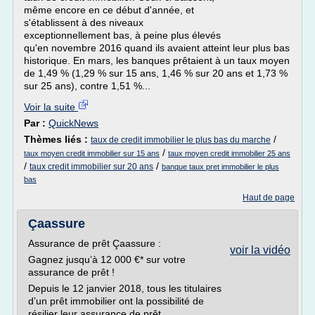
même encore en ce début d'année, et
s'établissent à des niveaux
exceptionnellement bas, à peine plus élevés
qu'en novembre 2016 quand ils avaient atteint leur plus bas
historique. En mars, les banques prêtaient à un taux moyen
de 1,49 % (1,29 % sur 15 ans, 1,46 % sur 20 ans et 1,73 %
sur 25 ans), contre 1,51 %...
Voir la suite
Par :
QuickNews
Thèmes liés :
/
taux de credit immobilier le plus bas du marche
/
taux moyen credit immobilier sur 15 ans
taux moyen credit immobilier 25 ans
/
/
taux credit immobilier sur 20 ans
banque taux pret immobilier le plus
bas
Haut de page
Çaassure
Assurance de prêt Çaassure :
voir la vidéo
Gagnez jusqu’à 12 000 €* sur votre
assurance de prêt !
Depuis le 12 janvier 2018, tous les titulaires
d’un prêt immobilier ont la possibilité de
résilier leur assurance de prêt.