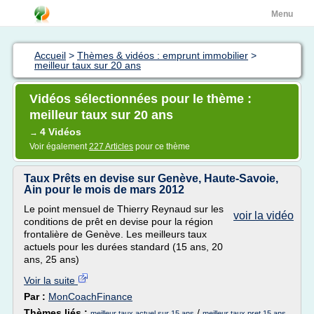
Menu
Accueil
>
Thèmes & vidéos : emprunt immobilier
>
meilleur taux sur 20 ans
Vidéos sélectionnées pour le thème :
meilleur taux sur 20 ans
4 Vidéos
→
Voir également
227 Articles
pour ce thème
Taux Prêts en devise sur Genève, Haute-Savoie,
Ain pour le mois de mars 2012
Le point mensuel de Thierry Reynaud sur les
voir la vidéo
conditions de prêt en devise pour la région
frontalière de Genève. Les meilleurs taux
actuels pour les durées standard (15 ans, 20
ans, 25 ans)
Voir la suite
Par :
MonCoachFinance
Thèmes liés :
/
meilleur taux actuel sur 15 ans
meilleur taux pret 15 ans