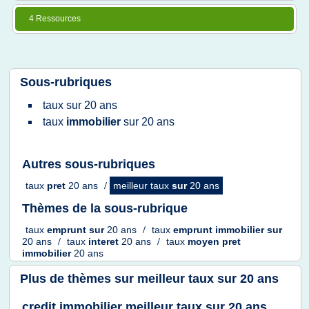
4 Ressources
Sous-rubriques
taux
sur
20 ans
taux
immobilier
sur
20 ans
Autres sous-rubriques
taux
pret
20 ans
/
meilleur taux
sur
20 ans
Thèmes de la sous-rubrique
taux
emprunt
sur
20 ans
/
taux
emprunt immobilier
sur
20 ans
/
taux
interet
20 ans
/
taux
moyen pret
immobilier
20 ans
Plus de thèmes sur
meilleur taux sur 20 ans
credit immobilier meilleur taux sur 20 ans