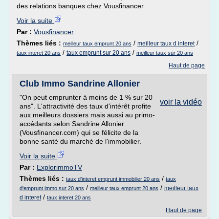
des relations banques chez Vousfinancer
Voir la suite
Par :
Vousfinancer
Thèmes liés :
/
/
meilleur taux d interet
meilleur taux emprunt 20 ans
/
/
taux emprunt sur 20 ans
taux interet 20 ans
meilleur taux sur 20 ans
Haut de page
Club Immo Sandrine Allonier
"On peut emprunter à moins de 1 % sur 20
voir la vidéo
ans". L'attractivité des taux d'intérêt profite
aux meilleurs dossiers mais aussi au primo-
accédants selon Sandrine Allonier
(Vousfinancer.com) qui se félicite de la
bonne santé du marché de l'immobilier.
Voir la suite
Par :
ExplorimmoTV
Thèmes liés :
/
taux d'interet emprunt immobilier 20 ans
taux
/
/
meilleur taux
d'emprunt immo sur 20 ans
meilleur taux emprunt 20 ans
/
d interet
taux interet 20 ans
Haut de page