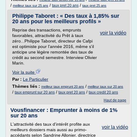
/
/
/
taux pret 20 ans
meilleur taux sur 25 ans
taux pret 25 ans
Philippe Taboret : « Des taux à 1,85% sur
20 ans pour les meilleurs profils »
Reprise des transactions, emprunts
voir la vidéo
favorables, attractivité du Prêt à taux
zéro...Philippe Taboret, directeur de Cafpi
est optimiste pour l'année 2016, même s'il
anticipe une légère remontée des taux de
crédit au second semestre. Interview Olivier
Marin.
Voir la suite
Par :
Le Particulier
Thèmes liés :
/
meilleur taux emprunt 20 ans
meilleur taux sur 20 ans
/
/
/
taux emprunt sur 20 ans
taux pret 20 ans
taux credit 20 ans
Haut de page
Vousfinancer : Emprunter à moins de 1%
sur 20 ans
L'attractivité des taux d'intérêt profite aux
voir la vidéo
meilleurs dossiers mais aussi au primo-
accédants selon Sandrine Allonier, directrice