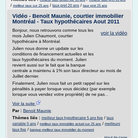
/
/
/
taux pret 20 ans
meilleur taux sur 25 ans
taux pret 25 ans
Vidéo - Benoit Maunie, courtier immobilier
Montréal - Taux hypothécaires Aout 2011
Bonjour, nous retrouvons comme tous les
voir la vidéo
mois Julien Chaumont, courtier
hypothécaire à Montréal.
Julien nous donne un update sur les
conditions de financement actuelles et les
taux hypothécaires du moment. Julien
revient aussi sur le fait que la banque
centrale a maintenu à 1% son taux directeur au mois de
Juillet dernier.
Finalement, Julien nous fait un petit rappel sur les
pénalités à payer lorsque vous décidez (par exemple
lorsque vous vendez votre propriété) de ne pas...
Voir la suite
Par :
Benoit Maunie
Thèmes liés :
/
meilleur taux hypothecaire 5 ans fixe
taux
/
/
variable 5 ans
meilleurs
meilleur taux immobilier actuel sur 25 ans
/
taux fixe
banque meilleur taux immobilier du moment
Haut de page