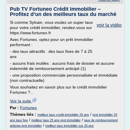
Pub TV Fortuneo Crédit Immobilier –
Profitez d’un des meilleurs taux du marché
Si comme Sylvain, vous voulez un super taux
voir la vidéo
pour votre crédit immobilier, rendez-vous sur
https://www.fortuneo.fr
Avec Fortuneo, optez pour un prêt immobilier
performant :
- des taux attractifs : des taux fixes de 7 à 25
ans
- aucuns frais inutiles : aucuns frais de dossier et aucune
indemnité de remboursement anticipé (1)
- une proposition commerciale personnalisée et immédiate
(non contractuelle)
Vous souhaitez en savoir plus sur le crédit immobilier
Fortuneo ?...
Voir la suite
Par :
Fortuneo
Thèmes liés :
/
meilleur taux credit immobilier 25 ans
pret immobilier 25
/
/
ans taux fixe
meilleur taux 25 ans pret immobilier
taux de remboursement
/
anticipe pret immobilier
meilleur taux immobilier sur 25 ans