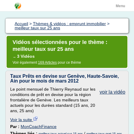
Menu
Accueil
>
Thèmes & vidéos : emprunt immobilier
>
meilleur taux sur 25 ans
Vidéos sélectionnées pour le thème :
meilleur taux sur 25 ans
3 Vidéos
→
Voir également
169 Articles
pour ce thème
Taux Prêts en devise sur Genève, Haute-Savoie,
Ain pour le mois de mars 2012
Le point mensuel de Thierry Reynaud sur les
voir la vidéo
conditions de prêt en devise pour la région
frontalière de Genève. Les meilleurs taux
actuels pour les durées standard (15 ans, 20
ans, 25 ans)
Voir la suite
Par :
MonCoachFinance
Thèmes liés :
/
meilleur taux actuel sur 15 ans
meilleur taux pret 15 ans