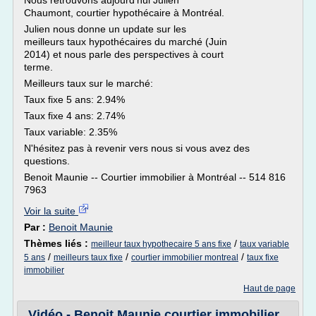
Nous retrouvons aujourd'hui Julien
Chaumont, courtier hypothécaire à Montréal.
Julien nous donne un update sur les
meilleurs taux hypothécaires du marché (Juin
2014) et nous parle des perspectives à court
terme.
Meilleurs taux sur le marché:
Taux fixe 5 ans: 2.94%
Taux fixe 4 ans: 2.74%
Taux variable: 2.35%
N'hésitez pas à revenir vers nous si vous avez des
questions.
Benoit Maunie -- Courtier immobilier à Montréal -- 514 816
7963
Voir la suite
Par :
Benoit Maunie
Thèmes liés :
/
meilleur taux hypothecaire 5 ans fixe
taux variable
/
/
/
5 ans
meilleurs taux fixe
courtier immobilier montreal
taux fixe
immobilier
Haut de page
Vidéo - Benoit Maunie courtier immobilier