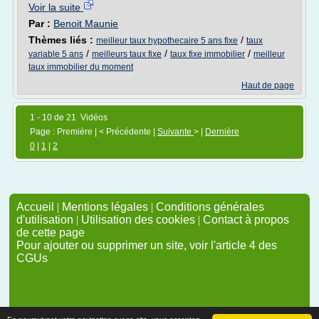
Voir la suite
Par :
Benoit Maunie
Thèmes liés :
/
meilleur taux hypothecaire 5 ans fixe
taux
/
/
/
variable 5 ans
meilleurs taux fixe
taux fixe immobilier
meilleur
taux immobilier du moment
Haut de page
1 - 10 de 21 Vidéos
Page : Première | < Précédente |
Suivante
> |
Dernière
0
|
1
|
2
Accueil
|
Mentions légales
|
Conditions générales
d'utilisation
|
Utilisation des cookies
|
Contact à propos
de cette page
Pour ajouter ou supprimer un site, voir l'article 4 des
CGUs