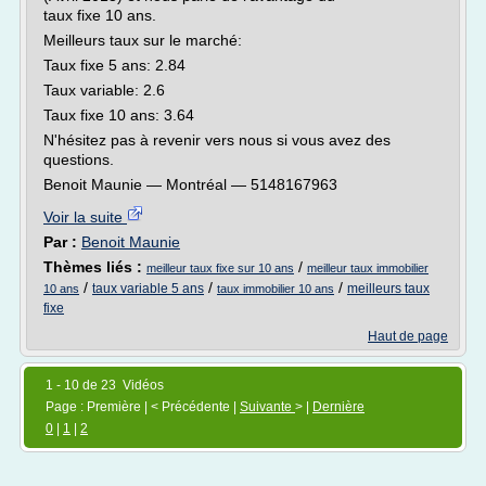
taux fixe 10 ans.
Meilleurs taux sur le marché:
Taux fixe 5 ans: 2.84
Taux variable: 2.6
Taux fixe 10 ans: 3.64
N'hésitez pas à revenir vers nous si vous avez des
questions.
Benoit Maunie — Montréal — 5148167963
Voir la suite
Par :
Benoit Maunie
Thèmes liés :
/
meilleur taux fixe sur 10 ans
meilleur taux immobilier
/
/
/
taux variable 5 ans
meilleurs taux
10 ans
taux immobilier 10 ans
fixe
Haut de page
1 - 10 de 23 Vidéos
Page : Première | < Précédente |
Suivante
> |
Dernière
0
|
1
|
2