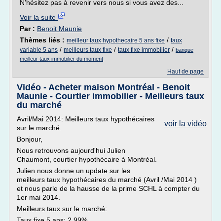
N'hésitez pas à revenir vers nous si vous avez des...
Voir la suite
Par :
Benoit Maunie
Thèmes liés :
/
meilleur taux hypothecaire 5 ans fixe
taux
/
/
/
variable 5 ans
meilleurs taux fixe
taux fixe immobilier
banque
meilleur taux immobilier du moment
Haut de page
Vidéo - Acheter maison Montréal - Benoit
Maunie - Courtier immobilier - Meilleurs taux
du marché
Avril/Mai 2014: Meilleurs taux hypothécaires
voir la vidéo
sur le marché.
Bonjour,
Nous retrouvons aujourd'hui Julien
Chaumont, courtier hypothécaire à Montréal.
Julien nous donne un update sur les
meilleurs taux hypothécaires du marché (Avril /Mai 2014 )
et nous parle de la hausse de la prime SCHL à compter du
1er mai 2014.
Meilleurs taux sur le marché:
Taux fixe 5 ans: 2.99%