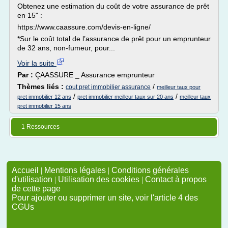
Obtenez une estimation du coût de votre assurance de prêt
en 15" :
https://www.caassure.com/devis-en-ligne/
*Sur le coût total de l’assurance de prêt pour un emprunteur
de 32 ans, non-fumeur, pour...
Voir la suite
Par :
ÇAASSURE _ Assurance emprunteur
Thèmes liés :
/
cout pret immobilier assurance
meilleur taux pour
/
/
pret immobilier 12 ans
pret immobilier meilleur taux sur 20 ans
meilleur taux
pret immobilier 15 ans
1 Ressources
Accueil
|
Mentions légales
|
Conditions générales
d'utilisation
|
Utilisation des cookies
|
Contact à propos
de cette page
Pour ajouter ou supprimer un site, voir l'article 4 des
CGUs