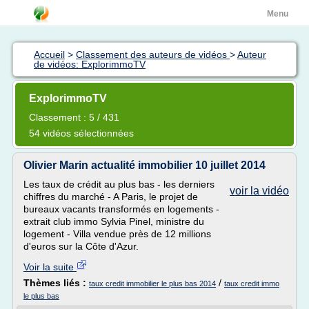
Menu
Accueil
>
Classement des auteurs de vidéos
>
Auteur
de vidéos: ExplorimmoTV
ExplorimmoTV
Classement : 5 / 431
54 vidéos sélectionnées
Olivier Marin actualité immobilier 10 juillet 2014
Les taux de crédit au plus bas - les derniers
voir la vidéo
chiffres du marché - A Paris, le projet de
bureaux vacants transformés en logements -
extrait club immo Sylvia Pinel, ministre du
logement - Villa vendue près de 12 millions
d'euros sur la Côte d'Azur.
Voir la suite
Thèmes liés :
/
taux credit immobilier le plus bas 2014
taux credit immo
le plus bas