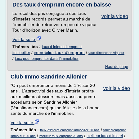
Des taux d'emprunt encore en baisse
Le recul des prix conjugué à des taux
voir la vidéo
d’intérêts records permet au marché de
l'immobilier de retrouver un peu de vigueur.
Tour d'horizon avec Olivier Marin.
Voir la suite
Thèmes liés :
taux d interet d emprunt
/
immobilier taux d'emprunt
/
immobilier
taux d'interet en vigueur
/
taux pour emprunter dans l'immobilier
Haut de page
Club Immo Sandrine Allonier
"On peut emprunter à moins de 1 % sur 20
voir la vidéo
ans". L'attractivité des taux d'intérêt profite
aux meilleurs dossiers mais aussi au primo-
accédants selon Sandrine Allonier
(Vousfinancer.com) qui se félicite de la bonne
santé du marché de l'immobilier.
Voir la suite
Thèmes liés :
/
taux d'interet emprunt immobilier 20 ans
taux d'emprunt
/
/
/
meilleur taux d interet
immo sur 20 ans
meilleur taux emprunt 20 ans