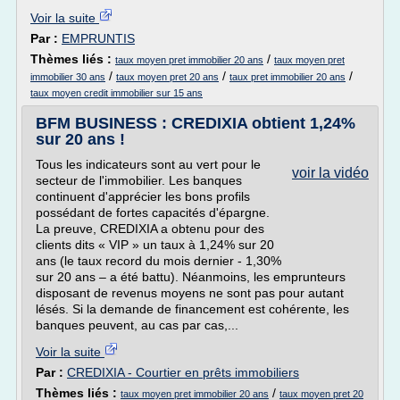
Voir la suite
Par :
EMPRUNTIS
Thèmes liés :
/
taux moyen pret immobilier 20 ans
taux moyen pret
/
/
/
immobilier 30 ans
taux moyen pret 20 ans
taux pret immobilier 20 ans
taux moyen credit immobilier sur 15 ans
BFM BUSINESS : CREDIXIA obtient 1,24%
sur 20 ans !
Tous les indicateurs sont au vert pour le
voir la vidéo
secteur de l'immobilier. Les banques
continuent d'apprécier les bons profils
possédant de fortes capacités d'épargne.
La preuve, CREDIXIA a obtenu pour des
clients dits « VIP » un taux à 1,24% sur 20
ans (le taux record du mois dernier - 1,30%
sur 20 ans – a été battu). Néanmoins, les emprunteurs
disposant de revenus moyens ne sont pas pour autant
lésés. Si la demande de financement est cohérente, les
banques peuvent, au cas par cas,...
Voir la suite
Par :
CREDIXIA - Courtier en prêts immobiliers
Thèmes liés :
/
taux moyen pret immobilier 20 ans
taux moyen pret 20