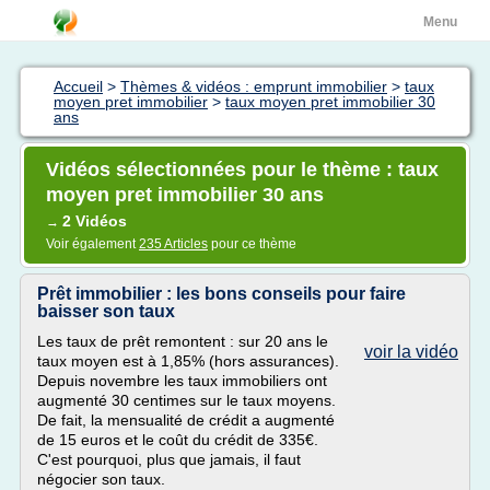
Menu
Accueil
>
Thèmes & vidéos : emprunt immobilier
>
taux
moyen pret immobilier
>
taux moyen pret immobilier 30
ans
Vidéos sélectionnées pour le thème : taux
moyen pret immobilier 30 ans
2 Vidéos
→
Voir également
235 Articles
pour ce thème
Prêt immobilier : les bons conseils pour faire
baisser son taux
Les taux de prêt remontent : sur 20 ans le
voir la vidéo
taux moyen est à 1,85% (hors assurances).
Depuis novembre les taux immobiliers ont
augmenté 30 centimes sur le taux moyens.
De fait, la mensualité de crédit a augmenté
de 15 euros et le coût du crédit de 335€.
C'est pourquoi, plus que jamais, il faut
négocier son taux.