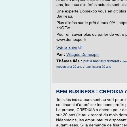
ans, les taux d'intérêts actuels sont hi
Une experte Domexpo vous en dit plus 
Barilleau.
Plus d'infos sur le prêt à taux 0% : h
zNQFw
Pour en savoir plus ou parler de votre
www.domexpo.fr
Voir la suite
Par :
Villages Domexpo
Thèmes liés :
/
pret a bas taux d'interet
tau
/
moyen pret 20 ans
taux interet 20 ans
BFM BUSINESS : CREDIXIA ob
Tous les indicateurs sont au vert pour l
continuent d'apprécier les bons profils
La preuve, CREDIXIA a obtenu pour des 
sur 20 ans (le taux record du mois dern
Néanmoins, les emprunteurs disposant
autant lésés. Si la demande de financ