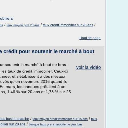
biliers
/
/
/
taux credit immobilier sur 20 ans
ans
taux moyen pret 20 ans
Haut de page
e crédit pour soutenir le marché à bout
ur soutenir le marché à bout de bras.
voir la vidéo
 les taux de crédit immobilier. Ceux-ci
née, et s'établissent à des niveaux
élevés qu'en novembre 2016 quand ils
. En mars, les banques prêtaient à un
ns, 1,46 % sur 20 ans et 1,73 % sur 25
/
/
 plus bas du marche
taux moyen credit immobilier sur 15 ans
taux
/
bilier sur 20 ans
banque taux pret immobilier le plus bas