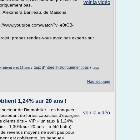
voir la vidéo
storiquement bas.
: Alexandra Barilleau, de Maisons
ttps://www.youtube.com/watch?v=e0tCB-
 projet, prenez rendez-vous avec nos experts sur
/
/
taux d'interet historiquement bas
x interet pret 15 ans
taux
Haut de page
tient 1,24% sur 20 ans !
e secteur de l'immobilier. Les banques
voir la vidéo
 possédant de fortes capacités d'épargne.
clients dits « VIP » un taux à 1,24%
ier - 1,30% sur 20 ans – a été battu).
 de revenus moyens ne sont pas pour
ement est cohérente, les banques