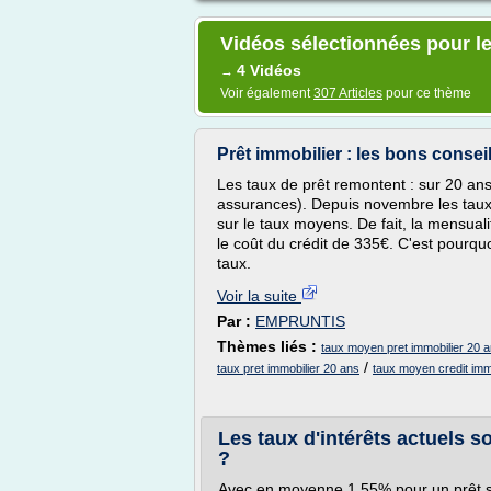
Vidéos sélectionnées pour l
4 Vidéos
→
Voir également
307 Articles
pour ce thème
Prêt immobilier : les bons consei
Les taux de prêt remontent : sur 20 an
assurances). Depuis novembre les taux
sur le taux moyens. De fait, la mensual
le coût du crédit de 335€. C'est pourquo
taux.
Voir la suite
Par :
EMPRUNTIS
Thèmes liés :
taux moyen pret immobilier 20 
/
taux pret immobilier 20 ans
taux moyen credit imm
Les taux d'intérêts actuels so
?
Avec en moyenne 1,55% pour un prêt su