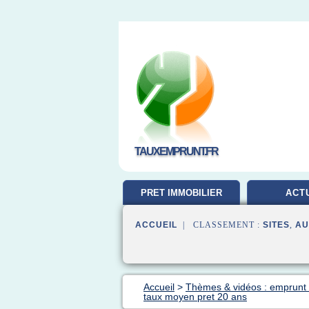
TAUXEMPRUNT.FR
PRET IMMOBILIER
ACT
ACCUEIL
| CLASSEMENT :
SITES
,
AU
Accueil
>
Thèmes & vidéos : emprunt 
taux moyen pret 20 ans