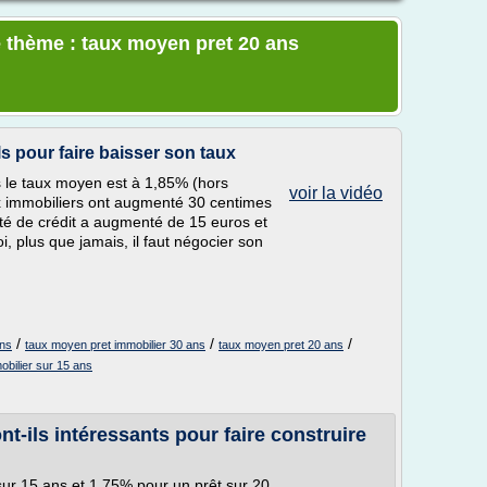
e thème : taux moyen pret 20 ans
ls pour faire baisser son taux
s le taux moyen est à 1,85% (hors
voir la vidéo
 immobiliers ont augmenté 30 centimes
ité de crédit a augmenté de 15 euros et
i, plus que jamais, il faut négocier son
/
/
/
ans
taux moyen pret immobilier 30 ans
taux moyen pret 20 ans
obilier sur 15 ans
nt-ils intéressants pour faire construire
r 15 ans et 1,75% pour un prêt sur 20