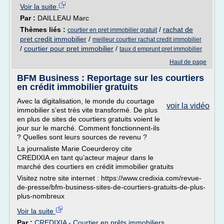
Voir la suite
Par :
DAILLEAU Marc
Thèmes liés :
/
rachat de
courtier en pret immobilier gratuit
pret credit immobilier
/
meilleur courtier rachat credit immobilier
/
courtier pour pret immobilier
/
taux d emprunt pret immobilier
Haut de page
BFM Business : Reportage sur les courtiers
en crédit immobilier gratuits
Avec la digitalisation, le monde du courtage
voir la vidéo
immobilier s’est très vite transformé. De plus
en plus de sites de courtiers gratuits voient le
jour sur le marché. Comment fonctionnent-ils
? Quelles sont leurs sources de revenu ?
La journaliste Marie Coeurderoy cite
CREDIXIA en tant qu’acteur majeur dans le
marché des courtiers en crédit immobilier gratuits
Visitez notre site internet : https://www.credixia.com/revue-
de-presse/bfm-business-sites-de-courtiers-gratuits-de-plus-
plus-nombreux
Voir la suite
Par :
CREDIXIA - Courtier en prêts immobiliers