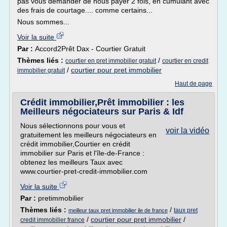
pas vous demander de nous payer 2 fois, en cumulant avec
des frais de courtage.... comme certains...
Nous sommes...
Voir la suite
Par :
Accord2Prêt Dax - Courtier Gratuit
Thèmes liés :
/
courtier en pret immobilier gratuit
courtier en credit
/
courtier pour pret immobilier
immobilier gratuit
Haut de page
Crédit immobilier,Prêt immobilier : les
Meilleurs négociateurs sur Paris & Idf
Nous sélectionnons pour vous et
voir la vidéo
gratuitement les meilleurs négociateurs en
crédit immobilier,Courtier en crédit
immobilier sur Paris et l'île-de-France :
obtenez les meilleurs Taux avec
www.courtier-pret-credit-immobilier.com
Voir la suite
Par :
pretimmobilier
Thèmes liés :
/
taux pret
meilleur taux pret immobilier ile de france
/
courtier pour pret immobilier
/
credit immobilier france