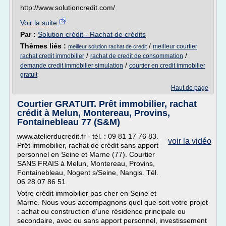
http://www.solutioncredit.com/
Voir la suite
Par :
Solution crédit - Rachat de crédits
Thèmes liés :
/
meilleur courtier
meilleur solution rachat de credit
/
/
rachat credit immobilier
rachat de credit de consommation
/
demande credit immobilier simulation
courtier en credit immobilier
gratuit
Haut de page
Courtier GRATUIT. Prêt immobilier, rachat
crédit à Melun, Montereau, Provins,
Fontainebleau 77 (S&M)
www.atelierducredit.fr - tél. : 09 81 17 76 83.
voir la vidéo
Prêt immobilier, rachat de crédit sans apport
personnel en Seine et Marne (77). Courtier
SANS FRAIS à Melun, Montereau, Provins,
Fontainebleau, Nogent s/Seine, Nangis. Tél.
06 28 07 86 51
Votre crédit immobilier pas cher en Seine et
Marne. Nous vous accompagnons quel que soit votre projet
: achat ou construction d'une résidence principale ou
secondaire, avec ou sans apport personnel, investissement