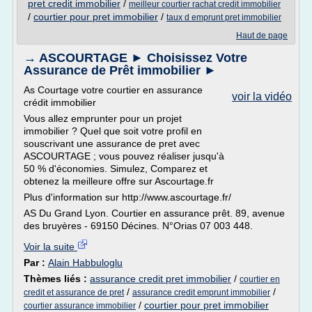
pret credit immobilier
/
meilleur courtier rachat credit immobilier
/
courtier pour pret immobilier
/
taux d emprunt pret immobilier
Haut de page
→ ASCOURTAGE ► Choisissez Votre
Assurance de Prêt immobilier ►
As Courtage votre courtier en assurance
voir la vidéo
crédit immobilier
Vous allez emprunter pour un projet
immobilier ? Quel que soit votre profil en
souscrivant une assurance de pret avec
ASCOURTAGE ; vous pouvez réaliser jusqu'à
50 % d'économies. Simulez, Comparez et
obtenez la meilleure offre sur Ascourtage.fr
Plus d'information sur http://www.ascourtage.fr/
AS Du Grand Lyon. Courtier en assurance prêt. 89, avenue
des bruyères - 69150 Décines. N°Orias 07 003 448.
Voir la suite
Par :
Alain Habbuloglu
Thèmes liés :
assurance credit pret immobilier
/
courtier en
/
/
credit et assurance de pret
assurance credit emprunt immobilier
/
courtier pour pret immobilier
courtier assurance immobilier