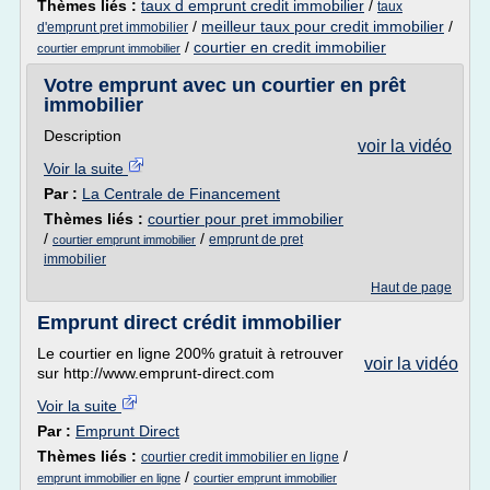
Thèmes liés :
taux d emprunt credit immobilier
/
taux
/
meilleur taux pour credit immobilier
/
d'emprunt pret immobilier
/
courtier en credit immobilier
courtier emprunt immobilier
Votre emprunt avec un courtier en prêt
immobilier
Description
voir la vidéo
Voir la suite
Par :
La Centrale de Financement
Thèmes liés :
courtier pour pret immobilier
/
/
emprunt de pret
courtier emprunt immobilier
immobilier
Haut de page
Emprunt direct crédit immobilier
Le courtier en ligne 200% gratuit à retrouver
voir la vidéo
sur http://www.emprunt-direct.com
Voir la suite
Par :
Emprunt Direct
Thèmes liés :
/
courtier credit immobilier en ligne
/
emprunt immobilier en ligne
courtier emprunt immobilier