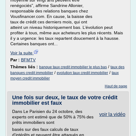
moyenne sur vingt ans peuvent être
renégociés", affirme Sandrine Allonier,
responsable des relations banques chez
Vousfinancer.com. En cause, la baisse des
taux de crédit ces derniers mois, qui ont
atteint un niveau historiquement bas. L’évolution peut
profiter à tous, même aux acheteurs les plus récents. Mais
il y a urgence: les taux repartent doucement à la hausse.
Certaines banques ont...
Voir la suite
Par :
BFMTV
Thèmes liés :
/
banque taux credit immobilier le plus bas
taux des
/
/
banques credit immobilier
evolution taux credit immobilier
taux
moyen credit immobilier
Haut de page
Une fois sur deux, le taux de votre crédit
immobilier est faux
Dans Le Parisien du 24 octobre, des
voir la vidéo
experts ont estimé que de 50% à 75% des
prêts immobiliers sont
basés sur des faux calculs de taux
d'intérêts et peuvent être attaqués en