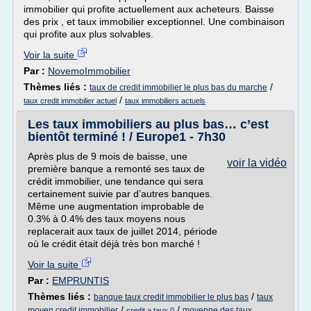
immobilier qui profite actuellement aux acheteurs. Baisse
des prix , et taux immobilier exceptionnel. Une combinaison
qui profite aux plus solvables.
Voir la suite
Par :
NovemoImmobilier
Thèmes liés :
/
taux de credit immobilier le plus bas du marche
/
taux credit immobilier actuel
taux immobiliers actuels
Les taux immobiliers au plus bas… c’est
bientôt terminé ! / Europe1 - 7h30
Après plus de 9 mois de baisse, une
voir la vidéo
première banque a remonté ses taux de
crédit immobilier, une tendance qui sera
certainement suivie par d’autres banques.
Même une augmentation improbable de
0.3% à 0.4% des taux moyens nous
replacerait aux taux de juillet 2014, période
où le crédit était déjà très bon marché !
Voir la suite
Par :
EMPRUNTIS
Thèmes liés :
/
banque taux credit immobilier le plus bas
taux
/
/
moyen credit immobilier
moyenne des taux
credit a taux 0