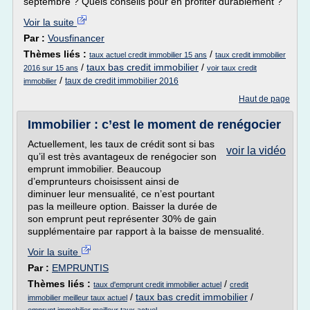
septembre ? Quels conseils pour en profiter durablement ?
Voir la suite
Par :
Vousfinancer
Thèmes liés :
/
taux actuel credit immobilier 15 ans
taux credit immobilier
/
taux bas credit immobilier
/
2016 sur 15 ans
voir taux credit
/
taux de credit immobilier 2016
immobilier
Haut de page
Immobilier : c’est le moment de renégocier
Actuellement, les taux de crédit sont si bas
voir la vidéo
qu’il est très avantageux de renégocier son
emprunt immobilier. Beaucoup
d’emprunteurs choisissent ainsi de
diminuer leur mensualité, ce n’est pourtant
pas la meilleure option. Baisser la durée de
son emprunt peut représenter 30% de gain
supplémentaire par rapport à la baisse de mensualité.
Voir la suite
Par :
EMPRUNTIS
Thèmes liés :
/
taux d'emprunt credit immobilier actuel
credit
/
taux bas credit immobilier
/
immobilier meilleur taux actuel