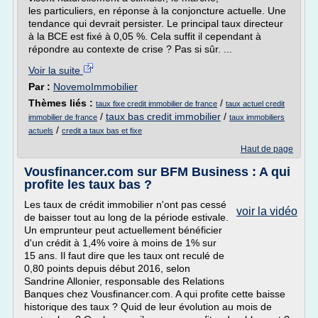
les particuliers, en réponse à la conjoncture actuelle. Une
tendance qui devrait persister. Le principal taux directeur
à la BCE est fixé à 0,05 %. Cela suffit il cependant à
répondre au contexte de crise ? Pas si sûr. ...
Voir la suite
Par :
NovemoImmobilier
Thèmes liés :
/
taux fixe credit immobilier de france
taux actuel credit
/
taux bas credit immobilier
/
immobilier de france
taux immobiliers
/
actuels
credit a taux bas et fixe
Haut de page
Vousfinancer.com sur BFM Business : A qui
profite les taux bas ?
Les taux de crédit immobilier n'ont pas cessé
voir la vidéo
de baisser tout au long de la période estivale.
Un emprunteur peut actuellement bénéficier
d'un crédit à 1,4% voire à moins de 1% sur
15 ans. Il faut dire que les taux ont reculé de
0,80 points depuis début 2016, selon
Sandrine Allonier, responsable des Relations
Banques chez Vousfinancer.com. A qui profite cette baisse
historique des taux ? Quid de leur évolution au mois de