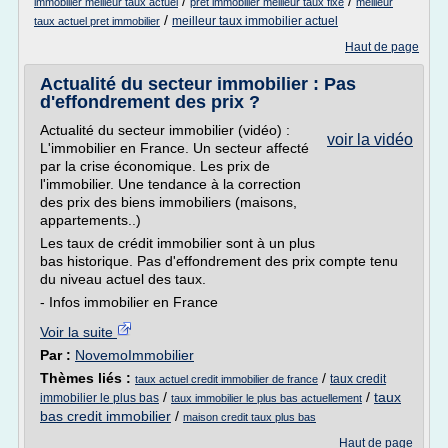
/
/
immobilier meilleur taux actuel
pret immobilier meilleur taux fixe
meilleur
/
meilleur taux immobilier actuel
taux actuel pret immobilier
Haut de page
Actualité du secteur immobilier : Pas
d'effondrement des prix ?
Actualité du secteur immobilier (vidéo) :
voir la vidéo
L'immobilier en France. Un secteur affecté
par la crise économique. Les prix de
l'immobilier. Une tendance à la correction
des prix des biens immobiliers (maisons,
appartements..)
Les taux de crédit immobilier sont à un plus
bas historique. Pas d'effondrement des prix compte tenu
du niveau actuel des taux.
- Infos immobilier en France
Voir la suite
Par :
NovemoImmobilier
Thèmes liés :
/
taux credit
taux actuel credit immobilier de france
/
/
taux
immobilier le plus bas
taux immobilier le plus bas actuellement
bas credit immobilier
/
maison credit taux plus bas
Haut de page