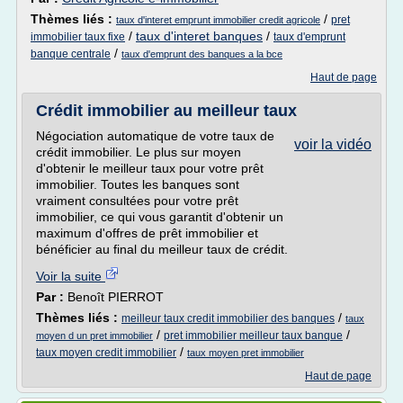
Thèmes liés :
/
pret
taux d'interet emprunt immobilier credit agricole
/
taux d'interet banques
/
immobilier taux fixe
taux d'emprunt
/
banque centrale
taux d'emprunt des banques a la bce
Haut de page
Crédit immobilier au meilleur taux
Négociation automatique de votre taux de
voir la vidéo
crédit immobilier. Le plus sur moyen
d'obtenir le meilleur taux pour votre prêt
immobilier. Toutes les banques sont
vraiment consultées pour votre prêt
immobilier, ce qui vous garantit d'obtenir un
maximum d'offres de prêt immobilier et
bénéficier au final du meilleur taux de crédit.
Voir la suite
Par :
Benoît PIERROT
Thèmes liés :
/
meilleur taux credit immobilier des banques
taux
/
/
pret immobilier meilleur taux banque
moyen d un pret immobilier
/
taux moyen credit immobilier
taux moyen pret immobilier
Haut de page