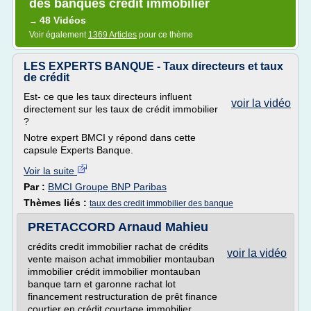
des banques credit immobilier
48 Vidéos
→
Voir également
1369 Articles
pour ce thème
LES EXPERTS BANQUE - Taux directeurs et taux
de crédit
Est- ce que les taux directeurs influent
voir la vidéo
directement sur les taux de crédit immobilier
?
Notre expert BMCI y répond dans cette
capsule Experts Banque.
Voir la suite
Par :
BMCI Groupe BNP Paribas
Thèmes liés :
taux des credit immobilier des banque
PRETACCORD Arnaud Mahieu
crédits credit immobilier rachat de crédits
voir la vidéo
vente maison achat immobilier montauban
immobilier crédit immobilier montauban
banque tarn et garonne rachat lot
financement restructuration de prêt finance
courtier en crédit courtage immobilier