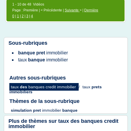
1 - 10 de 48 Vidéos
Page : Première | < Précédente |
Suivante
> |
Dernière
0
|
1
|
2
|
3
|
4
Sous-rubriques
banque pret
immobilier
taux
banque
immobilier
Autres sous-rubriques
taux
des
banques credit immobilier
/
taux
prets
immobiliers
Thèmes de la sous-rubrique
simulation pret
immobilier
banque
Plus de thèmes sur
taux des banques credit
immobilier