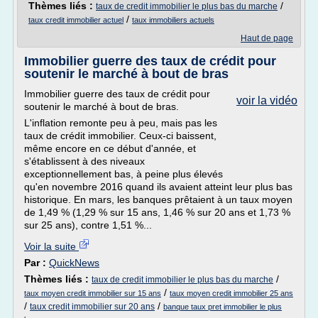
Thèmes liés :
/
taux de credit immobilier le plus bas du marche
/
taux credit immobilier actuel
taux immobiliers actuels
Haut de page
Immobilier guerre des taux de crédit pour
soutenir le marché à bout de bras
Immobilier guerre des taux de crédit pour
voir la vidéo
soutenir le marché à bout de bras.
L'inflation remonte peu à peu, mais pas les
taux de crédit immobilier. Ceux-ci baissent,
même encore en ce début d'année, et
s'établissent à des niveaux
exceptionnellement bas, à peine plus élevés
qu'en novembre 2016 quand ils avaient atteint leur plus bas
historique. En mars, les banques prêtaient à un taux moyen
de 1,49 % (1,29 % sur 15 ans, 1,46 % sur 20 ans et 1,73 %
sur 25 ans), contre 1,51 %...
Voir la suite
Par :
QuickNews
Thèmes liés :
/
taux de credit immobilier le plus bas du marche
/
taux moyen credit immobilier sur 15 ans
taux moyen credit immobilier 25 ans
/
/
taux credit immobilier sur 20 ans
banque taux pret immobilier le plus