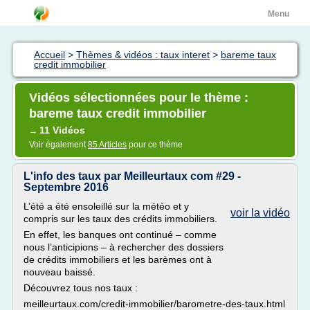
Menu
Accueil
>
Thèmes & vidéos : taux interet
>
bareme taux
credit immobilier
Vidéos sélectionnées pour le thème :
bareme taux credit immobilier
11 Vidéos
→
Voir également
85 Articles
pour ce thème
L'info des taux par Meilleurtaux com #29 -
Septembre 2016
L’été a été ensoleillé sur la météo et y
voir la vidéo
compris sur les taux des crédits immobiliers.
En effet, les banques ont continué – comme
nous l’anticipions – à rechercher des dossiers
de crédits immobiliers et les barèmes ont à
nouveau baissé.
Découvrez tous nos taux :
meilleurtaux.com/credit-immobilier/barometre-des-taux.html