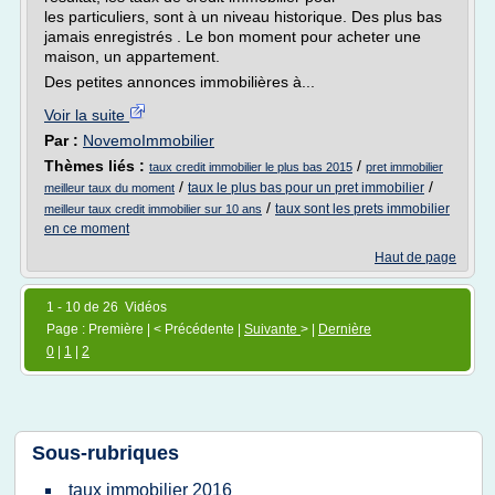
les particuliers, sont à un niveau historique. Des plus bas
jamais enregistrés . Le bon moment pour acheter une
maison, un appartement.
Des petites annonces immobilières à...
Voir la suite
Par :
NovemoImmobilier
Thèmes liés :
/
taux credit immobilier le plus bas 2015
pret immobilier
/
/
taux le plus bas pour un pret immobilier
meilleur taux du moment
/
taux sont les prets immobilier
meilleur taux credit immobilier sur 10 ans
en ce moment
Haut de page
1 - 10 de 26 Vidéos
Page : Première | < Précédente |
Suivante
> |
Dernière
0
|
1
|
2
Sous-rubriques
taux immobilier 2016