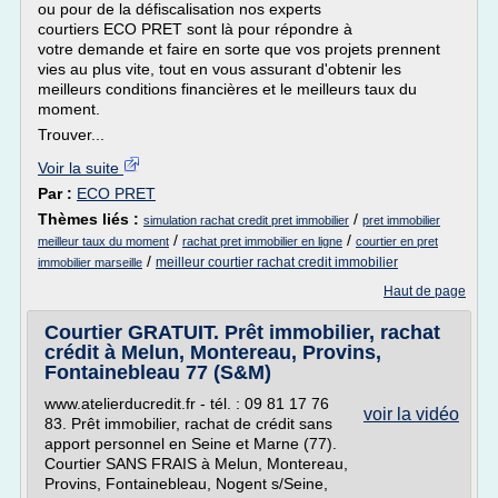
ou pour de la défiscalisation nos experts
courtiers ECO PRET sont là pour répondre à
votre demande et faire en sorte que vos projets prennent
vies au plus vite, tout en vous assurant d'obtenir les
meilleurs conditions financières et le meilleurs taux du
moment.
Trouver...
Voir la suite
Par :
ECO PRET
Thèmes liés :
/
simulation rachat credit pret immobilier
pret immobilier
/
/
meilleur taux du moment
rachat pret immobilier en ligne
courtier en pret
/
meilleur courtier rachat credit immobilier
immobilier marseille
Haut de page
Courtier GRATUIT. Prêt immobilier, rachat
crédit à Melun, Montereau, Provins,
Fontainebleau 77 (S&M)
www.atelierducredit.fr - tél. : 09 81 17 76
voir la vidéo
83. Prêt immobilier, rachat de crédit sans
apport personnel en Seine et Marne (77).
Courtier SANS FRAIS à Melun, Montereau,
Provins, Fontainebleau, Nogent s/Seine,