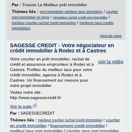
Par :
Trouver Le Meilleur prêt immobilier
Thèmes liés :
/
pret immobilier meilleur taux simulation
courtier
/
/
pret immobilier en ligne
simulation rachat credit pret immobilier
/
meilleur courtier rachat credit immobilier
meilleurs taux credits
immobiliers
Haut de page
SAGESSE CREDIT - Votre négociateur en
crédit immobilier à Rodez et à Castres
Votre courtier en prêt immobilier, rachat de
voir la vidéo
crédit et assurance emprunteur à Rodez et à
Castres. Profitez du meilleur taux pour votre
crédit immobilier, agence à Rodez et à
Castres. Un financement sur mesure pour
votre projet immobilier.
Visitez notre site :
http://www.sagessecredit.fr/
Voir la suite
Par :
SAGESSECREDIT
Thèmes liés :
/
courtier
meilleur courtier rachat credit immobilier
en credit immobilier
/
financement credit immobilier
/
meilleur taux pret immobilier
/
courtier pour pret immobilier