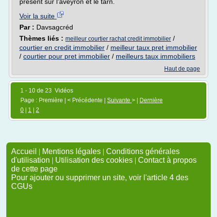
présent sur l'aveyron et le tarn.
Voir la suite
Par :
Davsagcréd
Thèmes liés :
/
meilleur courtier rachat credit immobilier
courtier en credit immobilier
/
meilleur taux pret immobilier
/
courtier pour pret immobilier
/
meilleurs taux immobiliers
Haut de page
1 - 10 de 23 Vidéos
Page : Première | < Précédente |
Suivante
> |
Dernière
0
|
1
|
2
Accueil
|
Mentions légales
|
Conditions générales
d'utilisation
|
Utilisation des cookies
|
Contact à propos
de cette page
Pour ajouter ou supprimer un site, voir l'article 4 des
CGUs