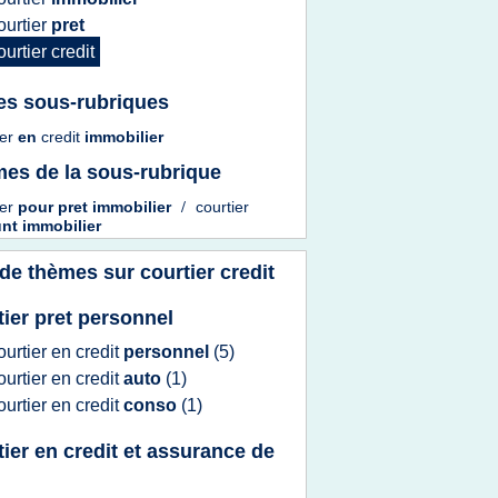
ourtier
pret
ourtier credit
es sous-rubriques
ier
en
credit
immobilier
es de la sous-rubrique
ier
pour
pret immobilier
/
courtier
nt immobilier
 de thèmes sur
courtier credit
tier pret personnel
ourtier
en
credit
personnel
(5)
ourtier
en
credit
auto
(1)
ourtier
en
credit
conso
(1)
tier en credit et assurance de