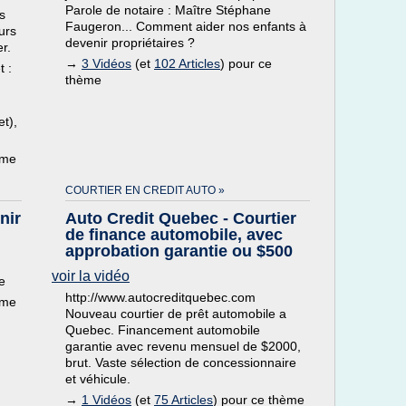
Parole de notaire : Maître Stéphane
s
Faugeron... Comment aider nos enfants à
urs
devenir propriétaires ?
r.
→
3 Vidéos
(et
102 Articles
) pour ce
t :
thème
t),
ème
COURTIER EN CREDIT AUTO »
nir
Auto Credit Quebec - Courtier
de finance automobile, avec
approbation garantie ou $500
voir la vidéo
e
http://www.autocreditquebec.com
ème
Nouveau courtier de prêt automobile a
Quebec. Financement automobile
garantie avec revenu mensuel de $2000,
brut. Vaste sélection de concessionnaire
et véhicule.
→
1 Vidéos
(et
75 Articles
) pour ce thème