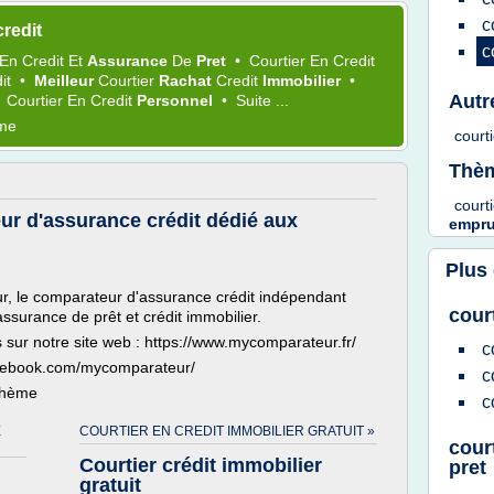
c
redit
c
En
Credit
Et
Assurance
De
Pret
•
Courtier
En
Credit
it
•
Meilleur
Courtier
Rachat
Credit
Immobilier
•
Autr
•
Courtier
En
Credit
Personnel
•
Suite ...
ème
court
Thèm
court
r d'assurance crédit dédié aux
empru
Plus
r, le comparateur d'assurance crédit indépendant
cour
ssurance de prêt et crédit immobilier.
s sur notre site web : https://www.mycomparateur.fr/
c
acebook.com/mycomparateur/
c
 thème
c
E
COURTIER EN CREDIT IMMOBILIER GRATUIT »
cour
Courtier crédit immobilier
pret
gratuit