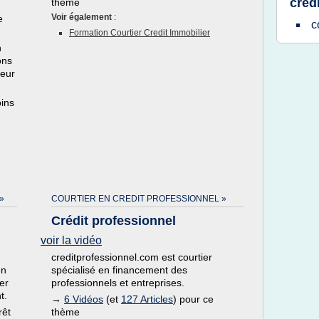
cred
thème
Voir également
:
e
c
Formation Courtier Credit Immobilier
n
ons
leur
ins
»
COURTIER EN CREDIT PROFESSIONNEL »
Crédit professionnel
voir la vidéo
creditprofessionnel.com est courtier
en
spécialisé en financement des
er
professionnels et entreprises.
t.
→
6 Vidéos
(et
127 Articles
) pour ce
rêt
thème