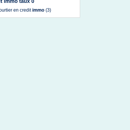
it immo taux 0
ourtier
en
credit
immo
(3)