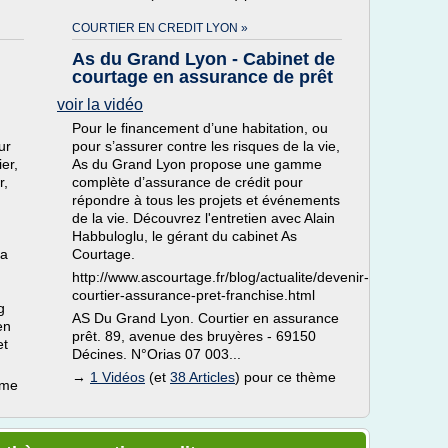
COURTIER EN CREDIT LYON »
As du Grand Lyon - Cabinet de
courtage en assurance de prêt
voir la vidéo
Pour le financement d’une habitation, ou
ur
pour s’assurer contre les risques de la vie,
er,
As du Grand Lyon propose une gamme
r,
complète d’assurance de crédit pour
répondre à tous les projets et événements
de la vie. Découvrez l'entretien avec Alain
Habbuloglu, le gérant du cabinet As
la
Courtage.
http://www.ascourtage.fr/blog/actualite/devenir-
courtier-assurance-pret-franchise.html
g
AS Du Grand Lyon. Courtier en assurance
en
prêt. 89, avenue des bruyères - 69150
et
Décines. N°Orias 07 003...
→
1 Vidéos
(et
38 Articles
) pour ce thème
ème