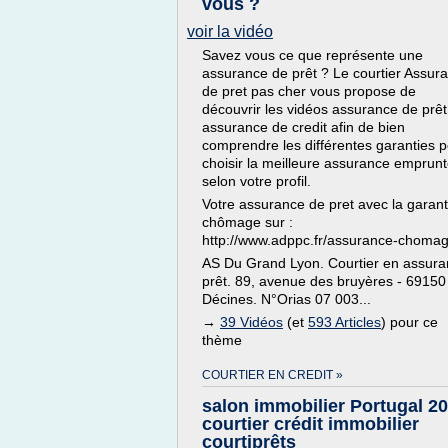
vous ?
voir la vidéo
Savez vous ce que représente une
assurance de prêt ? Le courtier Assur
de pret pas cher vous propose de
découvrir les vidéos assurance de prêt
assurance de credit afin de bien
comprendre les différentes garanties 
choisir la meilleure assurance emprun
selon votre profil.
Votre assurance de pret avec la garant
chômage sur :
http://www.adppc.fr/assurance-chomag
AS Du Grand Lyon. Courtier en assur
prêt. 89, avenue des bruyères - 69150
Décines. N°Orias 07 003...
→
39 Vidéos
(et
593 Articles
) pour ce
thème
COURTIER EN CREDIT »
salon immobilier Portugal 2
courtier crédit immobilier
courtiprêts