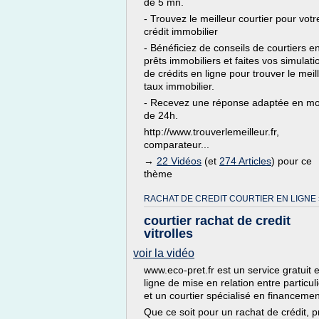
de 5 mn.
- Trouvez le meilleur courtier pour votr
crédit immobilier
- Bénéficiez de conseils de courtiers e
prêts immobiliers et faites vos simulati
de crédits en ligne pour trouver le meil
taux immobilier.
- Recevez une réponse adaptée en mo
de 24h.
http://www.trouverlemeilleur.fr,
comparateur...
→
22 Vidéos
(et
274 Articles
) pour ce
thème
RACHAT DE CREDIT COURTIER EN LIGNE 
courtier rachat de credit
vitrolles
voir la vidéo
www.eco-pret.fr est un service gratuit 
ligne de mise en relation entre particuli
et un courtier spécialisé en financemen
Que ce soit pour un rachat de crédit, p