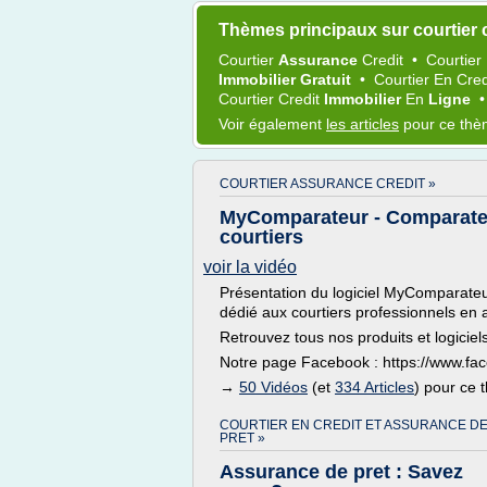
Thèmes principaux sur courtier c
Courtier
Assurance
Credit
•
Courtier
Immobilier Gratuit
•
Courtier
En
Cred
Courtier Credit
Immobilier
En
Ligne
Voir également
les articles
pour ce th
COURTIER ASSURANCE CREDIT »
MyComparateur - Comparateu
courtiers
voir la vidéo
Présentation du logiciel MyComparateu
dédié aux courtiers professionnels en a
Retrouvez tous nos produits et logiciel
Notre page Facebook : https://www.f
→
50 Vidéos
(et
334 Articles
) pour ce
COURTIER EN CREDIT ET ASSURANCE D
PRET »
Assurance de pret : Savez