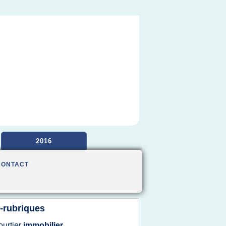
2016
CONTACT
-rubriques
ourtier
immobilier