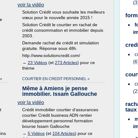
(3
voir la vidéo
Solution Crédit vous souhaite les meilleurs
form
vœux pour le nouvelle année 2015 !
de
Solution Crédit le courtier en rachat de
f
crédit consommation et immobilier depuis
i
2003.
Demande rachat de crédit et simulation
cred
gratuite. Réponse sous 48h.
c
http://www.solutioncredit.com/
(6
→
23 Vidéos
(et
273 Articles
) pour ce
thème
cour
 »
COURTIER EN CREDIT PERSONNEL »
c
Même à Amiens je pense
(2
immobilier. Issam Gallouche
voir la vidéo
rach
taux
t
Crédit immobilier courtier d'assurances
courtier Crédit business ADN rentier
m
développement personnel formation
bourse Issam Gallouche
i
ins
→
5 Vidéos
(et
104 Articles
) pour ce