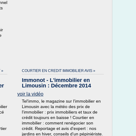
nnel
ts
ir
e
 »
COURTIER EN CREDIT IMMOBILIER AVIS »
Immonot - L'immobilier en
er
Limousin : Décembre 2014
voir la vidéo
Tel'immo, le magazine sur l'immobilier en
lier
Limousin avec la météo des prix de
ncé
l'immobilier : prix immobiliers et taux de
crédit toujours en baisse ! Courtier en
immobilier : comment renégocier son
tier
crédit. Reportage et avis d'expert : nos
jardins en hiver, conseils d'un pépiniériste.