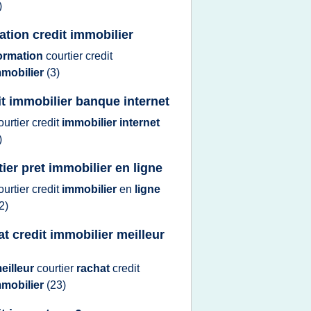
)
ation credit immobilier
ormation
courtier credit
mmobilier
(3)
it immobilier banque internet
ourtier credit
immobilier internet
)
tier pret immobilier en ligne
ourtier credit
immobilier
en
ligne
2)
at credit immobilier meilleur
eilleur
courtier
rachat
credit
mmobilier
(23)