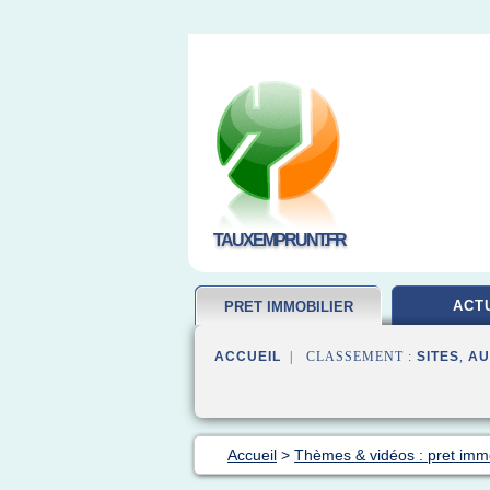
TAUXEMPRUNT.FR
ACT
PRET IMMOBILIER
ACCUEIL
| CLASSEMENT :
SITES
,
AU
Accueil
>
Thèmes & vidéos : pret immo