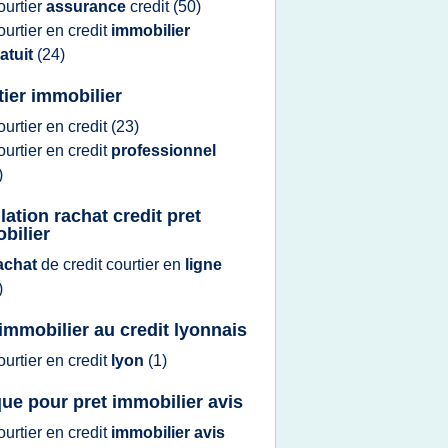
ourtier
assurance
credit
(50)
ourtier
en
credit
immobilier
atuit
(24)
tier immobilier
ourtier
en
credit
(23)
ourtier
en
credit
professionnel
)
lation rachat credit pret
bilier
achat
de
credit courtier
en
ligne
)
 immobilier au credit lyonnais
ourtier
en
credit
lyon
(1)
ue pour pret immobilier avis
ourtier
en
credit
immobilier avis