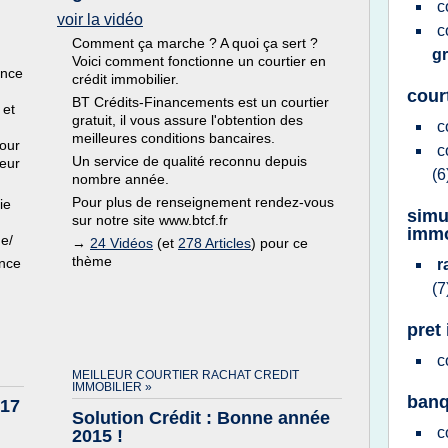
c
voir la vidéo
c
Comment ça marche ? A quoi ça sert ?
gr
Voici comment fonctionne un courtier en
ance
crédit immobilier.
cour
BT Crédits-Financements est un courtier
 et
gratuit, il vous assure l'obtention des
c
meilleures conditions bancaires.
pour
c
Un service de qualité reconnu depuis
teur
(6
nombre année.
Pour plus de renseignement rendez-vous
ie
simu
sur notre site www.btcf.fr
immo
e/
→
24 Vidéos
(et
278 Articles
) pour ce
thème
ance
r
(7
pret
c
MEILLEUR COURTIER RACHAT CREDIT
IMMOBILIER »
banq
017
Solution Crédit : Bonne année
c
2015 !