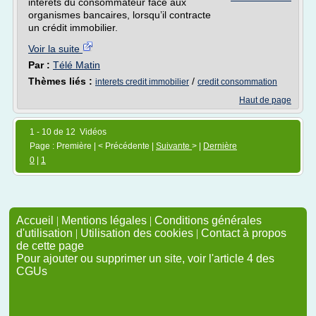
intérêts du consommateur face aux
organismes bancaires, lorsqu’il contracte
un crédit immobilier.
Voir la suite
Par :
Télé Matin
Thèmes liés :
/
interets credit immobilier
credit consommation
Haut de page
1 - 10 de 12 Vidéos
Page : Première | < Précédente |
Suivante
> |
Dernière
0
|
1
Accueil
|
Mentions légales
|
Conditions générales
d'utilisation
|
Utilisation des cookies
|
Contact à propos
de cette page
Pour ajouter ou supprimer un site, voir l'article 4 des
CGUs