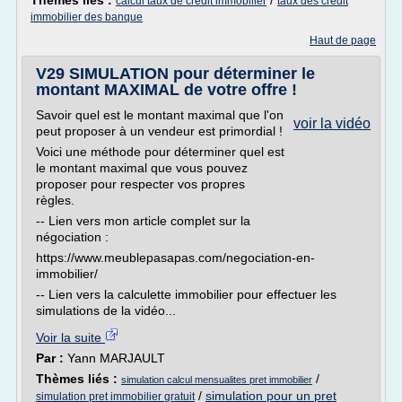
Thèmes liés :
/
calcul taux de credit immobilier
taux des credit
immobilier des banque
Haut de page
V29 SIMULATION pour déterminer le
montant MAXIMAL de votre offre !
Savoir quel est le montant maximal que l'on
voir la vidéo
peut proposer à un vendeur est primordial !
Voici une méthode pour déterminer quel est
le montant maximal que vous pouvez
proposer pour respecter vos propres
règles.
-- Lien vers mon article complet sur la
négociation :
https://www.meublepasapas.com/negociation-en-
immobilier/
-- Lien vers la calculette immobilier pour effectuer les
simulations de la vidéo...
Voir la suite
Par :
Yann MARJAULT
Thèmes liés :
/
simulation calcul mensualites pret immobilier
/
simulation pour un pret
simulation pret immobilier gratuit