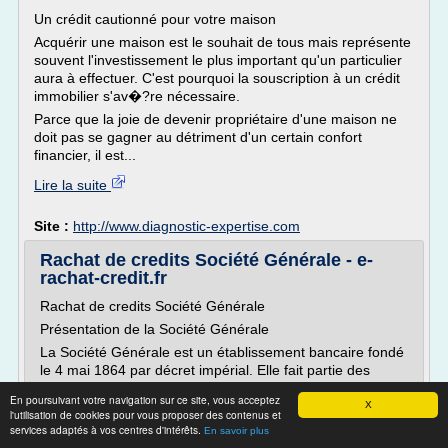
Un crédit cautionné pour votre maison
Acquérir une maison est le souhait de tous mais représente
souvent l'investissement le plus important qu'un particulier
aura à effectuer. C'est pourquoi la souscription à un crédit
immobilier s'av�?re nécessaire.
Parce que la joie de devenir propriétaire d'une maison ne
doit pas se gagner au détriment d'un certain confort
financier, il est...
Lire la suite
Site :
http://www.diagnostic-expertise.com
Rachat de credits Société Générale - e-
rachat-credit.fr
Rachat de credits Société Générale
Présentation de la Société Générale
La Société Générale est un établissement bancaire fondé
le 4 mai 1864 par décret impérial. Elle fait partie des
« Trois Vieilles », les trois piliers de l'industrie bancaire
En poursuivant votre navigation sur ce site, vous acceptez
française non mutualiste : Société Générale, LCL et BNP
X
l'utilisation de cookies pour vous proposer des contenus et
Paribas. La Société Générale a une portée internationale
services adaptés à vos centres d'intérêts.
En savoir plus
et...