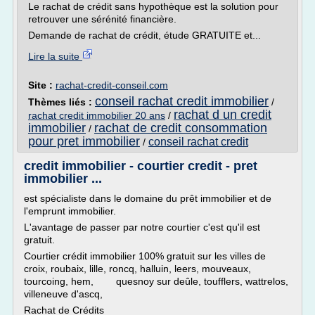
Le rachat de crédit sans hypothèque est la solution pour
retrouver une sérénité financière.
Demande de rachat de crédit, étude GRATUITE et...
Lire la suite
Site :
rachat-credit-conseil.com
conseil rachat credit immobilier
Thèmes liés :
/
rachat d un credit
rachat credit immobilier 20 ans
/
immobilier
rachat de credit consommation
/
pour pret immobilier
conseil rachat credit
/
credit immobilier - courtier credit - pret
immobilier ...
est spécialiste dans le domaine du prêt immobilier et de
l'emprunt immobilier.
L'avantage de passer par notre courtier c'est qu'il est
gratuit.
Courtier crédit immobilier 100% gratuit sur les villes de
croix, roubaix, lille, roncq, halluin, leers, mouveaux,
tourcoing, hem, quesnoy sur deûle, toufflers, wattrelos,
villeneuve d'ascq,
Rachat de Crédits