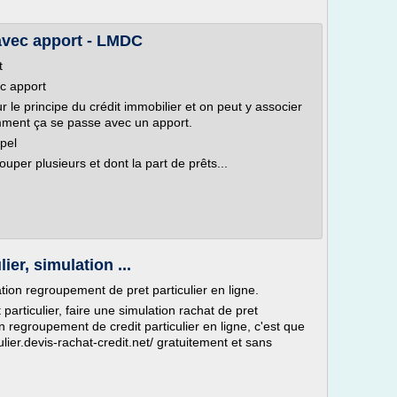
 avec apport - LMDC
t
ec apport
 le principe du crédit immobilier et on peut y associer
mment ça se passe avec un apport.
ppel
rouper plusieurs et dont la part de prêts...
ier, simulation ...
ation regroupement de pret particulier en ligne.
particulier, faire une simulation rachat de pret
 en regroupement de credit particulier en ligne, c'est que
culier.devis-rachat-credit.net/ gratuitement et sans