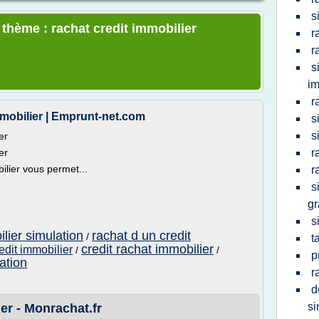
s
 thème : rachat credit immobilier
r
r
s
im
r
mmobilier | Emprunt-net.com
s
s
er
er
r
ilier vous permet...
r
s
gr
s
ilier simulation
rachat d un credit
/
t
credit rachat immobilier
edit immobilier
/
/
p
ation
r
d
si
er - Monrachat.fr