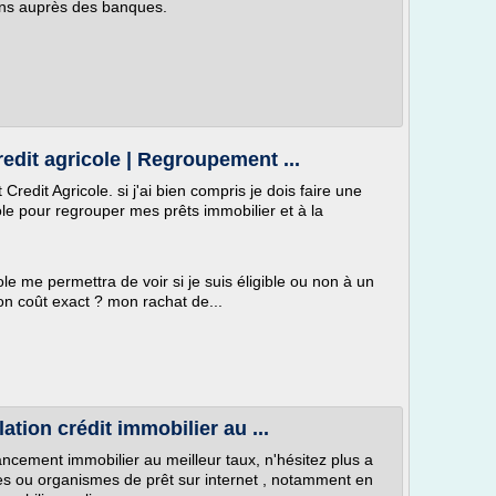
ions auprès des banques.
redit agricole | Regroupement ...
Credit Agricole. si j'ai bien compris je dois faire une
ole pour regrouper mes prêts immobilier et à la
ole me permettra de voir si je suis éligible ou non à un
on coût exact ? mon rachat de...
ation crédit immobilier au ...
ancement immobilier au meilleur taux, n'hésitez plus a
es ou organismes de prêt sur internet , notamment en