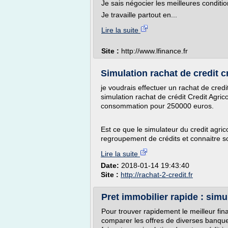
Je sais négocier les meilleures condit
Je travaille partout en...
Lire la suite
Site :
http://www.lfinance.fr
Simulation rachat de credit c
je voudrais effectuer un rachat de credit 
simulation rachat de crédit Credit Agric
consommation pour 250000 euros.
Est ce que le simulateur du credit agric
regroupement de crédits et connaitre s
Lire la suite
Date:
2018-01-14 19:43:40
Site :
http://rachat-2-credit.fr
Pret immobilier rapide : simul
Pour trouver rapidement le meilleur fin
comparer les offres de diverses banqu