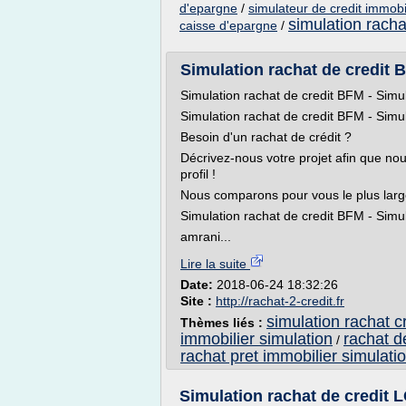
d'epargne
/
simulateur de credit immobi
simulation racha
caisse d'epargne
/
Simulation rachat de credit 
Simulation rachat de credit BFM - Sim
Simulation rachat de credit BFM - Sim
Besoin d'un rachat de crédit ?
Décrivez-nous votre projet afin que nou
profil !
Nous comparons pour vous le plus lar
Simulation rachat de credit BFM - Sim
amrani...
Lire la suite
Date:
2018-06-24 18:32:26
Site :
http://rachat-2-credit.fr
simulation rachat cr
Thèmes liés :
immobilier simulation
rachat d
/
rachat pret immobilier simulati
Simulation rachat de credit 