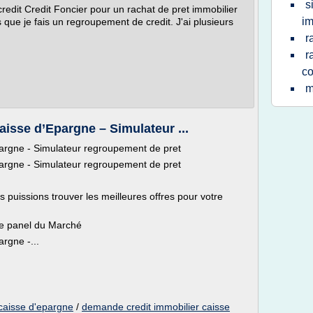
s
credit Credit Foncier pour un rachat de pret immobilier
im
 que je fais un regroupement de credit. J'ai plusieurs
r
r
c
m
aisse d’Epargne – Simulateur ...
pargne - Simulateur regroupement de pret
pargne - Simulateur regroupement de pret
s puissions trouver les meilleures offres pour votre
ge panel du Marché
rgne -...
 caisse d'epargne
/
demande credit immobilier caisse