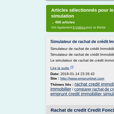
Articles sélectionnés pour le
simulation
406 articles
→
Voir également
8 Vidéos
pour ce thème
Simulateur de rachat de crédit I
Simulateur de rachat de crédit Immobili
Simulateur de rachat de crédit Immobili
Le simulateur de rachat de crédit immob
Lire la suite
Date:
2018-01-14 23:26:42
Site :
http://www.empruntnet.com
rachat credit immob
Thèmes liés :
immobilier
comparer rachat de cr
/
emprunt credit immobilier simul
Rachat de credit Credit Fonci