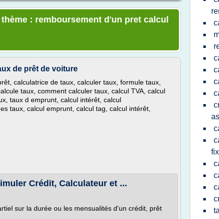
re
e thème : remboursement d'un pret calcul
c
m
r
c
ux de prêt de voiture
c
c
prêt, calculatrice de taux, calculer taux, formule taux,
alcule taux, comment calculer taux, calcul TVA, calcul
c
x, taux d emprunt, calcul intérêt, calcul
c
s taux, calcul emprunt, calcul tag, calcul intérêt,
a
c
c
fi
c
c
muler Crédit, Calculateur et ...
c
c
iel sur la durée ou les mensualités d'un crédit, prêt
t