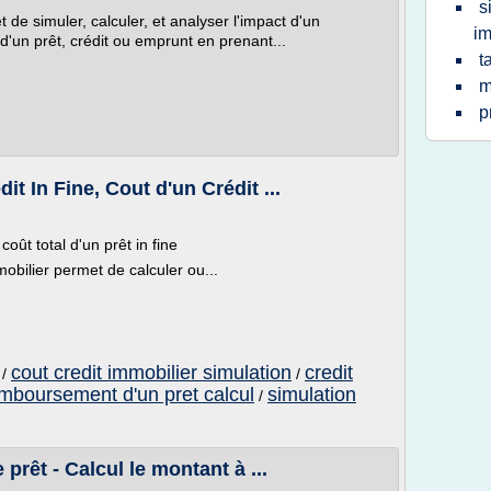
s
de simuler, calculer, et analyser l'impact d'un
im
d'un prêt, crédit ou emprunt en prenant...
t
m
p
it In Fine, Cout d'un Crédit ...
ût total d'un prêt in fine
obilier permet de calculer ou...
cout credit immobilier simulation
credit
/
/
mboursement d'un pret calcul
simulation
/
prêt - Calcul le montant à ...