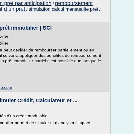
 pret par anticipation
remboursement
/
 d un pret
simulation calcul mensualite pret
/
/
rêt immobilier | SCI
ilier
ilier
ur peut décider de rembourser partiellement ou en
, il se verra appliquer des pénalités de remboursement
n prêt immobilier partiel n'est possible que lorsque le
mmo.com
muler Crédit, Calculateur et ...
tés d'un crédit modulable
obilier permet de simuler et d'analyser l'impact...