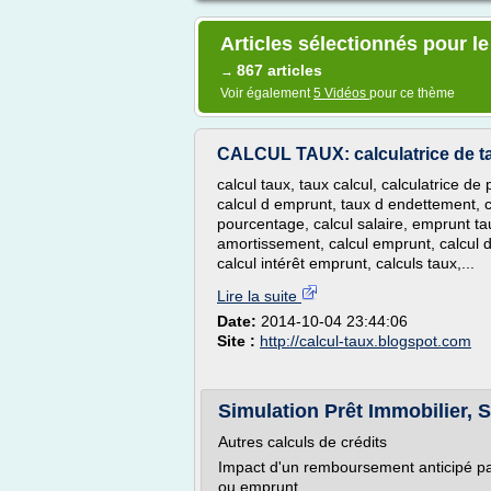
Articles sélectionnés pour l
867 articles
→
Voir également
5 Vidéos
pour ce thème
CALCUL TAUX: calculatrice de ta
calcul taux, taux calcul, calculatrice de 
calcul d emprunt, taux d endettement, c
pourcentage, calcul salaire, emprunt tau
amortissement, calcul emprunt, calcul de
calcul intérêt emprunt, calculs taux,...
Lire la suite
Date:
2014-10-04 23:44:06
Site :
http://calcul-taux.blogspot.com
Simulation Prêt Immobilier, Si
Autres calculs de crédits
Impact d'un remboursement anticipé part
ou emprunt