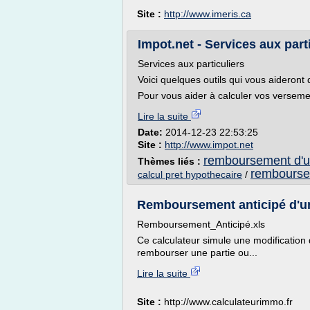
Site :
http://www.imeris.ca
Impot.net - Services aux part
Services aux particuliers
Voici quelques outils qui vous aideront 
Pour vous aider à calculer vos versemen
Lire la suite
Date:
2014-12-23 22:53:25
Site :
http://www.impot.net
remboursement d'un
Thèmes liés :
rembourse
calcul pret hypothecaire
/
Remboursement anticipé d'un
Remboursement_Anticipé.xls
Ce calculateur simule une modification
rembourser une partie ou...
Lire la suite
Site :
http://www.calculateurimmo.fr