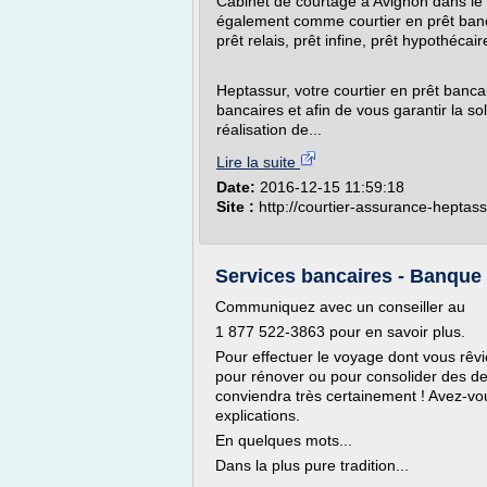
Cabinet de courtage à Avignon dans l
également comme courtier en prêt banc
prêt relais, prêt infine, prêt hypothécai
Heptassur, votre courtier en prêt banca
bancaires et afin de vous garantir la s
réalisation de...
Lire la suite
Date:
2016-12-15 11:59:18
Site :
http://courtier-assurance-heptass
Services bancaires - Banque 
Communiquez avec un conseiller au
1 877 522-3863 pour en savoir plus.
Pour effectuer le voyage dont vous rêv
pour rénover ou pour consolider des det
conviendra très certainement ! Avez-vo
explications.
En quelques mots...
Dans la plus pure tradition...