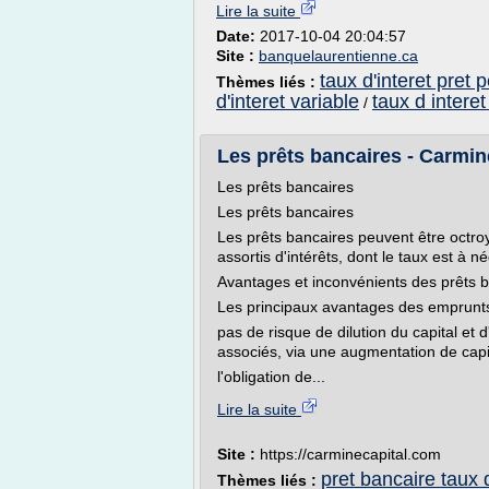
Lire la suite
Date:
2017-10-04 20:04:57
Site :
banquelaurentienne.ca
taux d'interet pret 
Thèmes liés :
d'interet variable
taux d interet
/
Les prêts bancaires - Carmin
Les prêts bancaires
Les prêts bancaires
Les prêts bancaires peuvent être octroy
assortis d'intérêts, dont le taux est à 
Avantages et inconvénients des prêts 
Les principaux avantages des emprunts 
pas de risque de dilution du capital et
associés, via une augmentation de capi
l'obligation de...
Lire la suite
Site :
https://carminecapital.com
pret bancaire taux d
Thèmes liés :