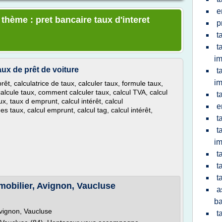
e
 thème : pret bancaire taux d'interet
p
t
t
im
ux de prêt de voiture
t
im
prêt, calculatrice de taux, calculer taux, formule taux,
alcule taux, comment calculer taux, calcul TVA, calcul
t
x, taux d emprunt, calcul intérêt, calcul
e
s taux, calcul emprunt, calcul tag, calcul intérêt,
t
t
im
t
t
t
mmobilier, Avignon, Vaucluse
a
ba
Avignon, Vaucluse
t