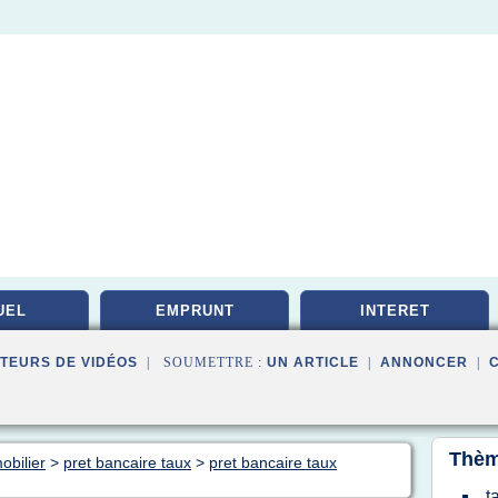
UEL
EMPRUNT
INTERET
TEURS DE VIDÉOS
| SOUMETTRE :
UN ARTICLE
|
ANNONCER
|
Thèm
obilier
>
pret bancaire taux
>
pret bancaire taux
t