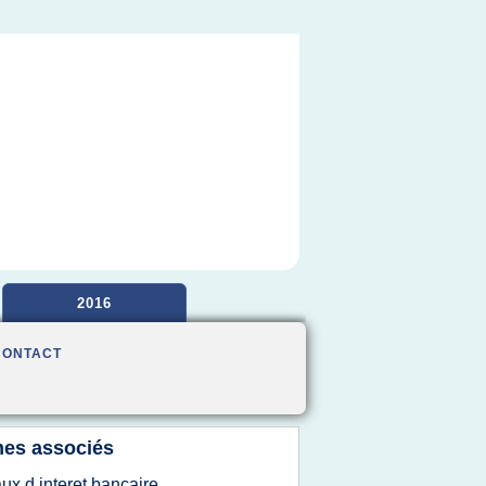
2016
CONTACT
es associés
aux d interet bancaire