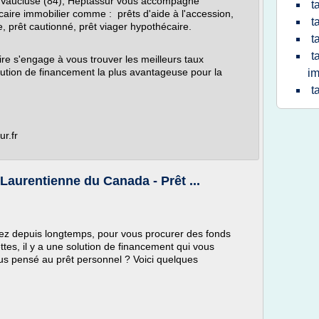
e Vaucluse (84), Heptassur vous accompagne
t
aire immobilier comme : prêts d'aide à l'accession,
t
re, prêt cautionné, prêt viager hypothécaire.
t
t
ire s'engage à vous trouver les meilleurs taux
olution de financement la plus avantageuse pour la
im
t
ur.fr
Laurentienne du Canada - Prêt ...
iez depuis longtemps, pour vous procurer des fonds
tes, il y a une solution de financement qui vous
us pensé au prêt personnel ? Voici quelques