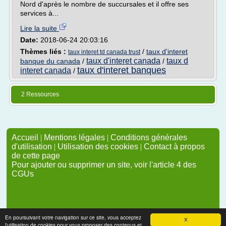
Nord d'après le nombre de succursales et il offre ses
services à...
Lire la suite
Date:
2018-06-24 20:03:16
Thèmes liés :
/
taux d'interet
taux interet td canada trust
taux d'interet canada
taux d
banque du canada
/
/
taux d'interet banques
interet canada
/
2 Ressources
Accueil
|
Mentions légales
|
Conditions générales
d'utilisation
|
Utilisation des cookies
|
Contact à propos
de cette page
Pour ajouter ou supprimer un site, voir l'article 4 des
CGUs
En poursuivant votre navigation sur ce site, vous acceptez
X
l'utilisation de cookies pour vous proposer des contenus et