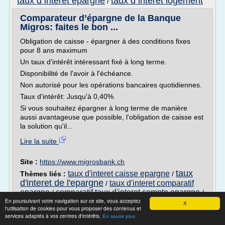
taux d interet epargne
taux d interet logement
/
Comparateur d’épargne de la Banque
Migros: faites le bon ...
Obligation de caisse - épargner à des conditions fixes
pour 8 ans maximum
Un taux d'intérêt intéressant fixé à long terme.
Disponibilité de l'avoir à l'échéance.
Non autorisé pour les opérations bancaires quotidiennes.
Taux d'intérêt: Jusqu'à 0,40%
Si vous souhaitez épargner à long terme de manière
aussi avantageuse que possible, l'obligation de caisse est
la solution qu'il...
Lire la suite
Site :
https://www.migrosbank.ch
taux
taux d'interet caisse epargne
Thèmes liés :
/
d'interet de l'epargne
taux d'interet comparatif
/
epargne
comparatif taux d'interet compte epargne
/
/
taux d'interet epargne
En poursuivant votre navigation sur ce site, vous acceptez
X
l'utilisation de cookies pour vous proposer des contenus et
services adaptés à vos centres d'intérêts.
pourquoi un bas taux d'intérêt favorise
En savoir plus