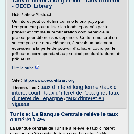
Taux d'intérêt à long terme - Taux d'intérêt
- OECD iLibrary
Hide / Show Abstract
Un intérêt peut se définir comme le prix payé par
l'emprunteur pour utiliser les fonds épargnés par le
prêteur et comme la rémunération dont bénéficie le
prêteur pour différer ses dépenses. Cette rémunération
se compose de deux éléments, à savoir un paiement
équivalent à la perte de pouvoir d'achat encouru par le
prêteur et correspondant au principal pendant la durée du
prêt et un...
Lire la suite
Site :
http://www.oecd-ilibrary.org
taux d interet long terme
taux d
Thèmes liés :
/
interet court
taux d'interet de l'epargne
taux
/
/
d interet de l epargne
taux d'interet en
/
vigueur
Tunisie: La Banque Centrale relève le taux
d'intérêt à 4% ...
La Banque centrale de Tunisie a relevé le taux d'intérêt
directeur de 25 points de base pour le porter à 4%.