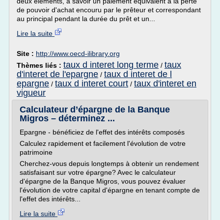
deux éléments, à savoir un paiement équivalent à la perte
de pouvoir d'achat encouru par le prêteur et correspondant
au principal pendant la durée du prêt et un...
Lire la suite
Site :
http://www.oecd-ilibrary.org
taux d interet long terme
taux
Thèmes liés :
/
d'interet de l'epargne
taux d interet de l
/
epargne
taux d interet court
taux d'interet en
/
/
vigueur
Calculateur d’épargne de la Banque
Migros – déterminez ...
Epargne - bénéficiez de l'effet des intérêts composés
Calculez rapidement et facilement l'évolution de votre
patrimoine
Cherchez-vous depuis longtemps à obtenir un rendement
satisfaisant sur votre épargne? Avec le calculateur
d'épargne de la Banque Migros, vous pouvez évaluer
l'évolution de votre capital d'épargne en tenant compte de
l'effet des intérêts...
Lire la suite