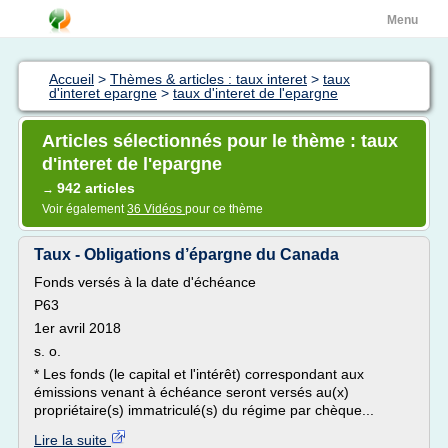
Menu
Accueil
>
Thèmes & articles : taux interet
>
taux
d'interet epargne
>
taux d'interet de l'epargne
Articles sélectionnés pour le thème : taux
d'interet de l'epargne
942 articles
→
Voir également
36 Vidéos
pour ce thème
Taux - Obligations d’épargne du Canada
Fonds versés à la date d'échéance
P63
1er avril 2018
s. o.
* Les fonds (le capital et l'intérêt) correspondant aux
émissions venant à échéance seront versés au(x)
propriétaire(s) immatriculé(s) du régime par chèque...
Lire la suite