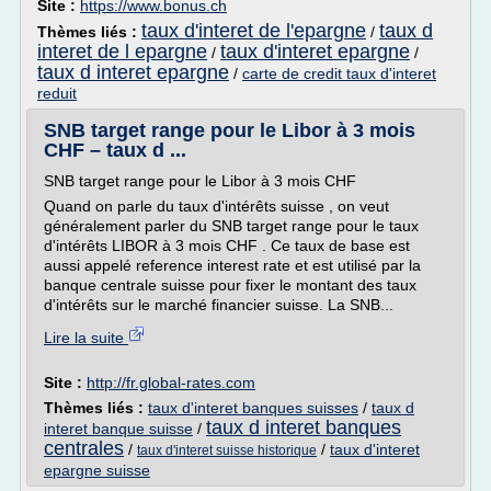
Site :
https://www.bonus.ch
taux d'interet de l'epargne
taux d
Thèmes liés :
/
interet de l epargne
taux d'interet epargne
/
/
taux d interet epargne
/
carte de credit taux d'interet
reduit
SNB target range pour le Libor à 3 mois
CHF – taux d ...
SNB target range pour le Libor à 3 mois CHF
Quand on parle du taux d'intérêts suisse , on veut
généralement parler du SNB target range pour le taux
d'intérêts LIBOR à 3 mois CHF . Ce taux de base est
aussi appelé reference interest rate et est utilisé par la
banque centrale suisse pour fixer le montant des taux
d'intérêts sur le marché financier suisse. La SNB...
Lire la suite
Site :
http://fr.global-rates.com
Thèmes liés :
taux d'interet banques suisses
/
taux d
taux d interet banques
interet banque suisse
/
centrales
/
/
taux d'interet
taux d'interet suisse historique
epargne suisse