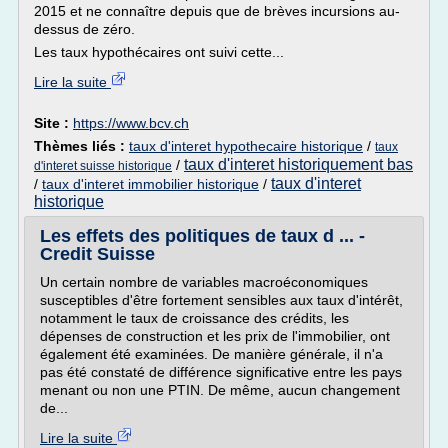
2015 et ne connaître depuis que de brèves incursions au-
dessus de zéro.
Les taux hypothécaires ont suivi cette...
Lire la suite
Site :
https://www.bcv.ch
Thèmes liés :
taux d'interet hypothecaire historique
/
taux
taux d'interet historiquement bas
/
d'interet suisse historique
taux d'interet
/
taux d'interet immobilier historique
/
historique
Les effets des politiques de taux d ... -
Credit Suisse
Un certain nombre de variables macroéconomiques
susceptibles d'être fortement sensibles aux taux d'intérêt,
notamment le taux de croissance des crédits, les
dépenses de construction et les prix de l'immobilier, ont
également été examinées. De manière générale, il n'a
pas été constaté de différence significative entre les pays
menant ou non une PTIN. De même, aucun changement
de...
Lire la suite