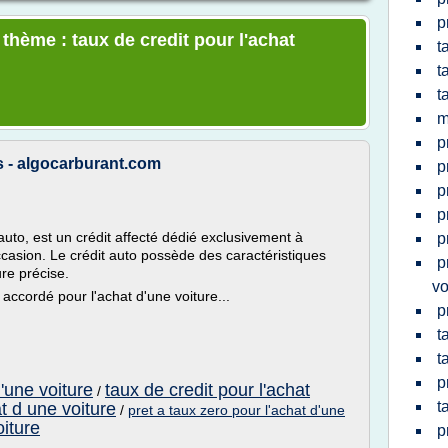
p
 thème : taux de credit pour l'achat
t
t
t
m
p
s - algocarburant.com
p
p
p
auto, est un crédit affecté dédié exclusivement à
p
casion. Le crédit auto possède des caractéristiques
p
ure précise.
vo
 accordé pour l'achat d'une voiture...
p
t
t
p
d'une voiture
taux de credit pour l'achat
/
t
at d une voiture
/
pret a taux zero pour l'achat d'une
oiture
p