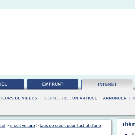
UEL
EMPRUNT
INTERET
TEURS DE VIDÉOS
| SOUMETTRE :
UN ARTICLE
|
ANNONCER
|
Thèm
ret
>
credit voiture
>
taux de credit pour l'achat d'une
p