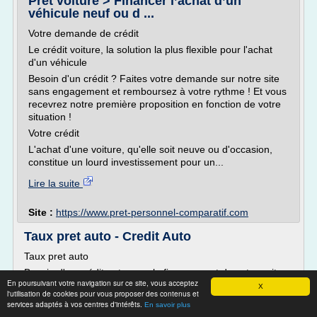
Prêt voiture > Financer l’achat d’un
véhicule neuf ou d ...
Votre demande de crédit
Le crédit voiture, la solution la plus flexible pour l'achat
d'un véhicule
Besoin d'un crédit ? Faites votre demande sur notre site
sans engagement et remboursez à votre rythme ! Et vous
recevrez notre première proposition en fonction de votre
situation !
Votre crédit
L'achat d'une voiture, qu'elle soit neuve ou d'occasion,
constitue un lourd investissement pour un...
Lire la suite
Site :
https://www.pret-personnel-comparatif.com
Taux pret auto - Credit Auto
Taux pret auto
Besoin d'un crédit auto pour le financement de votre voiture
En poursuivant votre navigation sur ce site, vous acceptez
?
X
l'utilisation de cookies pour vous proposer des contenus et
N'hésitez pas à utiliser ce simulateur de crédit auto pour
services adaptés à vos centres d'intérêts.
En savoir plus
comparer les offres et ainsi trouver le meilleur taux.