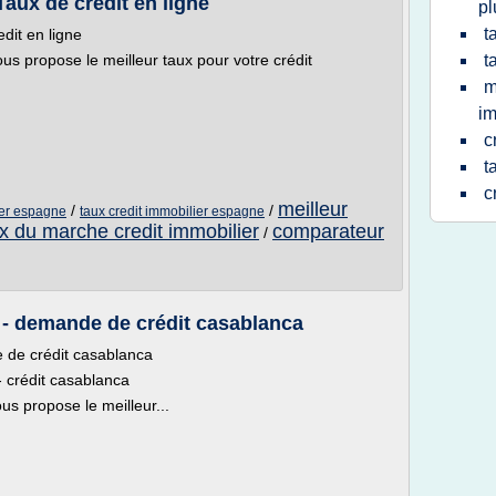
Taux de credit en ligne
pl
t
dit en ligne
us propose le meilleur taux pour votre crédit
t
m
im
c
t
c
meilleur
/
/
ier espagne
taux credit immobilier espagne
x du marche credit immobilier
comparateur
/
 - demande de crédit casablanca
 de crédit casablanca
- crédit casablanca
us propose le meilleur...