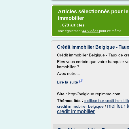
Articles sélectionnés pour l
immobilier
673 articles
→
Voir également
44 Vidéos
pour ce thème
Crédit immobilier Belgique - Taux
Crédit immobilier Belgique - Taux de cre
Etes vous certain que votre banquier vo
immobilier ?
Avec notre...
Lire la suite
Site :
http://belgique.repimmo.com
Thèmes liés :
meilleur taux credit immobil
meilleur 
credit immobilier belgique
/
credit immobilier