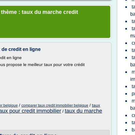
t
e thème : taux du marche credit
b
t
t
m
c
 de credit en ligne
t
t
dit en ligne
us propose le meilleur taux pour votre crédit
b
m
im
t
p
m
/
/
taux
ier belgique
comparer taux credit immobilier belgique
b
taux pour credit immobilier
taux du marche
/
c
t
b