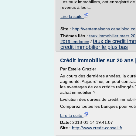
Les taux immobiliers, ont enregistré de
revenus à leur...
Lire la suite
Site :
http://ventemaisons.canalblog.c
Thèmes liés :
taux immobilier mars 2
taux de credit im
2016 tendance
/
credit immobilier le plus bas
Crédit immobilier sur 20 ans 
Par Estelle Grazier
Au cours des dernières années, la duré
augmenté. Aujourd'hui, on peut contract
les avantages de ces crédits rallongés
achat immobilier ?
Evolution des durées de crédit immobili
Comparez toutes les banques pour votr
Lire la suite
Date:
2018-01-14 19:41:07
Site :
http://www.credit-conseil.fr