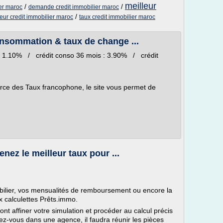
meilleur
/
/
ier maroc
demande credit immobilier maroc
/
leur credit immobilier maroc
taux credit immobilier maroc
onsommation & taux de change ...
s : 1.10% / crédit conso 36 mois : 3.90% / crédit
rce des Taux francophone, le site vous permet de
enez le meilleur taux pour ...
bilier, vos mensualités de remboursement ou encore la
x calculettes Prêts.immo.
ont affiner votre simulation et procéder au calcul précis
dez-vous dans une agence, il faudra réunir les pièces