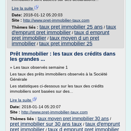
Lire la suite
Date:
2018-01-12 05:20:03
Site :
http://www.pret-immobilier-taux.com
taux pret immobilier 25 ans
taux
Thèmes liés :
/
d'emprunt pret immobilier
taux d emprunt
/
pret immobilier
taux moyen d un pret
/
immobilier
taux pret immobilier 25
/
Prêt Immobilier : les taux des crédits dans
les grandes ...
» Les taux observés semaine 1
Les taux des prêts immobiliers observés à la Société
Générale
Les statistiques ci-dessous sur les taux des crédits
immobiliers sont basées sur des...
Lire la suite
Date:
2018-01-14 05:20:07
Site :
http://www.pret-immobilier-taux.com
taux moyen pret immobilier 30 ans
Thèmes liés :
/
pret immobilier sur 30 ans taux
taux d'emprunt
/
pret immobilier
taux d emprunt pret immobilier
/