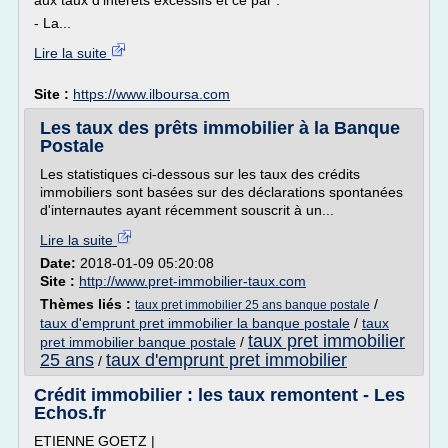
aux taux d'intérêts excessifs et ce par :
- La...
Lire la suite
Site :
https://www.ilboursa.com
Les taux des prêts immobilier à la Banque
Postale
Les statistiques ci-dessous sur les taux des crédits
immobiliers sont basées sur des déclarations spontanées
d'internautes ayant récemment souscrit à un...
Lire la suite
Date:
2018-01-09 05:20:08
Site :
http://www.pret-immobilier-taux.com
Thèmes liés :
/
taux pret immobilier 25 ans banque postale
taux d'emprunt pret immobilier la banque postale
/
taux
taux pret immobilier
pret immobilier banque postale
/
25 ans
taux d'emprunt pret immobilier
/
Crédit immobilier : les taux remontent - Les
Echos.fr
ETIENNE GOETZ |