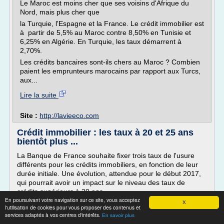
Le Maroc est moins cher que ses voisins d'Afrique du
Nord, mais plus cher que
la Turquie, l'Espagne et la France. Le crédit immobilier est
à partir de 5,5% au Maroc contre 8,50% en Tunisie et
6,25% en Algérie. En Turquie, les taux démarrent à
2,70%.
Les crédits bancaires sont-ils chers au Maroc ? Combien
paient les emprunteurs marocains par rapport aux Turcs,
aux...
Lire la suite
Site :
http://lavieeco.com
Crédit immobilier : les taux à 20 et 25 ans
bientôt plus ...
La Banque de France souhaite fixer trois taux de l'usure
différents pour les crédits immobiliers, en fonction de leur
durée initiale. Une évolution, attendue pour le début 2017,
qui pourrait avoir un impact sur le niveau des taux de
crédits supérieurs à 20 ans.
En poursuivant votre navigation sur ce site, vous acceptez
Trois seuils de l'usure différents, selon que le prêt
X
l'utilisation de cookies pour vous proposer des contenus et
immobilier est d'une durée inférieure à 10 ans, comprise de
services adaptés à vos centres d'intérêts.
En savoir plus
10 ans à...