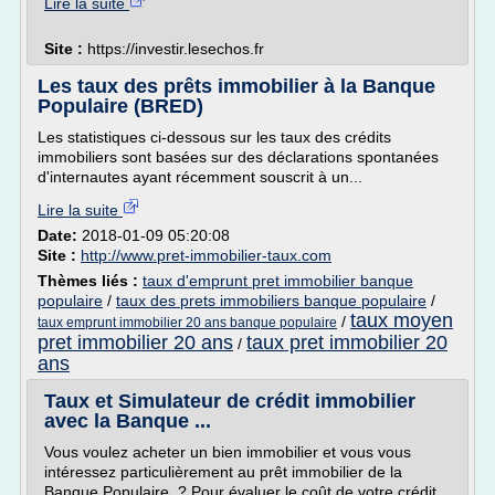
Lire la suite
Site :
https://investir.lesechos.fr
Les taux des prêts immobilier à la Banque
Populaire (BRED)
Les statistiques ci-dessous sur les taux des crédits
immobiliers sont basées sur des déclarations spontanées
d'internautes ayant récemment souscrit à un...
Lire la suite
Date:
2018-01-09 05:20:08
Site :
http://www.pret-immobilier-taux.com
Thèmes liés :
taux d'emprunt pret immobilier banque
populaire
/
taux des prets immobiliers banque populaire
/
taux moyen
/
taux emprunt immobilier 20 ans banque populaire
pret immobilier 20 ans
taux pret immobilier 20
/
ans
Taux et Simulateur de crédit immobilier
avec la Banque ...
Vous voulez acheter un bien immobilier et vous vous
intéressez particulièrement au prêt immobilier de la
Banque Populaire ? Pour évaluer le coût de votre crédit,