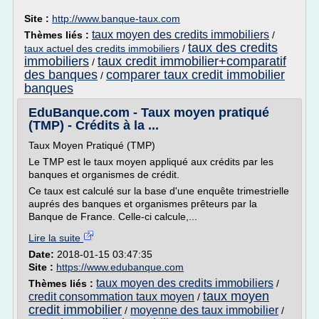
Site :
http://www.banque-taux.com
taux moyen des credits immobiliers
Thèmes liés :
/
taux des credits
taux actuel des credits immobiliers
/
immobiliers
taux credit immobilier+comparatif
/
des banques
comparer taux credit immobilier
/
banques
EduBanque.com - Taux moyen pratiqué
(TMP) - Crédits à la ...
Taux Moyen Pratiqué (TMP)
Le TMP est le taux moyen appliqué aux crédits par les
banques et organismes de crédit.
Ce taux est calculé sur la base d'une enquête trimestrielle
auprés des banques et organismes prêteurs par la
Banque de France. Celle-ci calcule,...
Lire la suite
Date:
2018-01-15 03:47:35
Site :
https://www.edubanque.com
taux moyen des credits immobiliers
Thèmes liés :
/
taux moyen
credit consommation taux moyen
/
credit immobilier
moyenne des taux immobilier
/
/