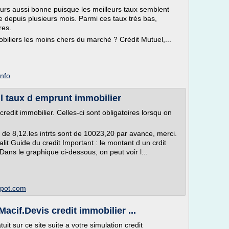
jours aussi bonne puisque les meilleurs taux semblent
ue depuis plusieurs mois. Parmi ces taux très bas,
res.
biliers les moins chers du marché ? Crédit Mutuel,...
info
l taux d emprunt immobilier
credit immobilier. Celles-ci sont obligatoires lorsqu on
t de 8,12.les intrts sont de 10023,20 par avance, merci.
alit Guide du credit Important : le montant d un crdit
Dans le graphique ci-dessous, on peut voir l...
spot.com
acif.Devis credit immobilier ...
it sur ce site suite a votre simulation credit