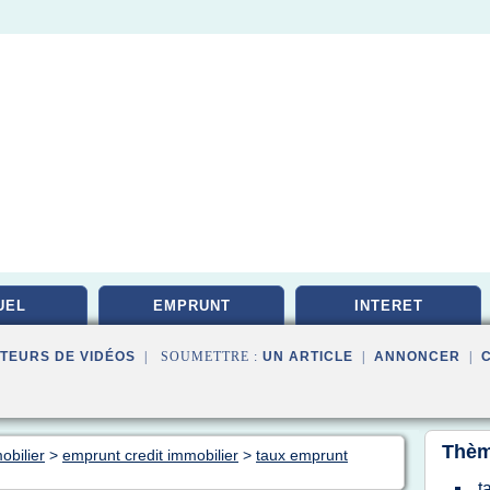
UEL
EMPRUNT
INTERET
TEURS DE VIDÉOS
| SOUMETTRE :
UN ARTICLE
|
ANNONCER
|
Thèm
obilier
>
emprunt credit immobilier
>
taux emprunt
t