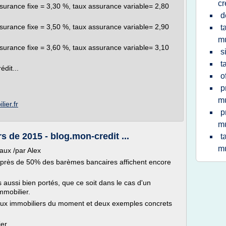
cr
surance fixe = 3,30 %, taux assurance variable= 2,80
d
surance fixe = 3,50 %, taux assurance variable= 2,90
t
mu
surance fixe = 3,60 %, taux assurance variable= 3,10
s
t
dit...
o
p
mu
ier.fr
p
mu
s de 2015 - blog.mon-credit ...
t
mu
aux /par Alex
près de 50% des barèmes bancaires affichent encore
 aussi bien portés, que ce soit dans le cas d'un
mmobilier.
aux immobiliers du moment et deux exemples concrets
ier