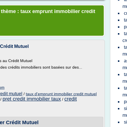
mu
e thème : taux emprunt immobilier credit
c
t
p
t
cr
 Crédit Mutuel
t
mu
s au Crédit Mutuel
a
 des crédits immobiliers sont basées sur des...
mu
t
mu
com
t
redit mutuel
/
taux d'emprunt immobilier credit mutuel
mu
pret credit immobilier taux
credit
/
/
p
s
mu
r Crédit Mutuel
s