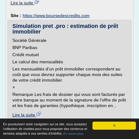
Lire la suite
Site :
https://www.boursedescredits.com
Simulation pret .pro : estimation de prêt
immobilier
Société Générale
BNP Paribas
Crédit mutuel
Le calcul des mensualités
Les mensualités d'un prêt immobilier correspondent au
coût que vous devrez supporter chaque mois des suites
de votre crédit immobilier.
×
Remarque Les frais de dossier qui vous sont facturés par
votre banque au moment de la signature de l'offre de prêt
et les frais de garanties (hypothèque, inscription en...
Lire la suite
En poursuivant votre navigation sur ce site, vous acceptez
X
Site :
http://www.simulationpret.pro
l'utilisation de cookies pour vous proposer des contenus et
services adaptés à vos centres d'intérêts.
En savoir plus
Credit a la consommation, credits conso -