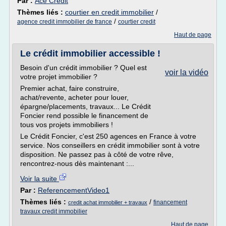
Par :
Ace Crédit
Thèmes liés :
courtier en credit immobilier
/
/
agence credit immobilier de france
courtier credit
Haut de page
Le crédit immobilier accessible !
Besoin d'un crédit immobilier ? Quel est
voir la vidéo
votre projet immobilier ?
Premier achat, faire construire,
achat/revente, acheter pour louer,
épargne/placements, travaux... Le Crédit
Foncier rend possible le financement de
tous vos projets immobiliers !
Le Crédit Foncier, c'est 250 agences en France à votre
service. Nos conseillers en crédit immobilier sont à votre
disposition. Ne passez pas à côté de votre rêve,
rencontrez-nous dès maintenant :...
Voir la suite
Par :
ReferencementVideo1
Thèmes liés :
/
financement
credit achat immobilier + travaux
travaux credit immobilier
Haut de page