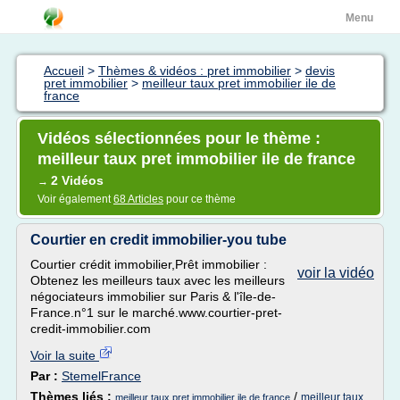
Menu
Accueil
>
Thèmes & vidéos : pret immobilier
>
devis
pret immobilier
>
meilleur taux pret immobilier ile de
france
Vidéos sélectionnées pour le thème :
meilleur taux pret immobilier ile de france
2 Vidéos
→
Voir également
68 Articles
pour ce thème
Courtier en credit immobilier-you tube
Courtier crédit immobilier,Prêt immobilier :
voir la vidéo
Obtenez les meilleurs taux avec les meilleurs
négociateurs immobilier sur Paris & l'île-de-
France.n°1 sur le marché.www.courtier-pret-
credit-immobilier.com
Voir la suite
Par :
StemelFrance
Thèmes liés :
/
meilleur taux
meilleur taux pret immobilier ile de france