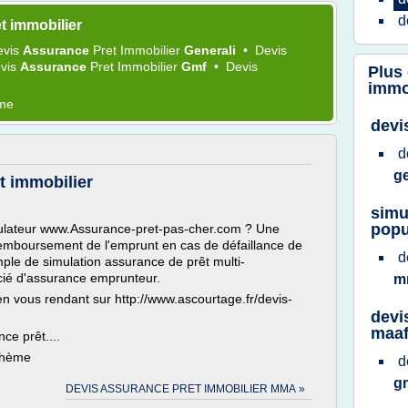
d
t immobilier
evis
Assurance
Pret Immobilier
Generali
•
Devis
vis
Assurance
Pret Immobilier
Gmf
•
Devis
Plus
immo
ème
devi
d
g
t immobilier
simu
popu
mulateur www.Assurance-pret-pas-cher.com ? Une
remboursement de l'emprunt en cas de défaillance de
d
emple de simulation assurance de prêt multi-
cié d'assurance emprunteur.
m
en vous rendant sur http://www.ascourtage.fr/devis-
devi
maa
ce prêt....
 thème
d
g
DEVIS ASSURANCE PRET IMMOBILIER MMA »