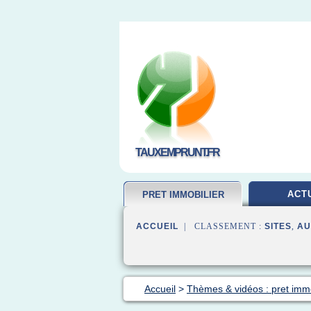
TAUXEMPRUNT.FR
ACT
PRET IMMOBILIER
ACCUEIL
| CLASSEMENT :
SITES
,
AU
Accueil
>
Thèmes & vidéos : pret immo