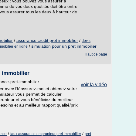
 deux : vous pouvez vous assurer à
mme de vos deux quotités doit être entre
ous assurer tous les deux à hauteur de
obilier
/
assurance credit pret immobilier
/
devis
/
simulation pour un pret immobilier
mmobilier en ligne
Haut de page
 immobilier
rance-pret-immobilier
voir la vidéo
ier avec Réassurez-moi et obtenez votre
ulateur vous permet de calculer
unteur et vous bénéficiez du meilleur
soins et au meilleur rapport qualité/prix
/
/
ance
taux assurance emprunteur pret immobilier
pret