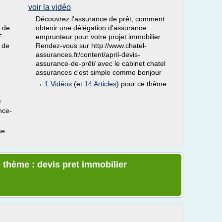
voir la vidéo
Découvrez l'assurance de prêt, comment
z de
obtenir une délégation d'assurance
F
emprunteur pour votre projet immobilier
 de
Rendez-vous sur http://www.chatel-
assurances.fr/content/april-devis-
assurance-de-prêt/ avec le cabinet chatel
assurances c'est simple comme bonjour
→
1 Vidéos
(et
14 Articles
) pour ce thème
r
nce-
me
 thème : devis pret immobilier