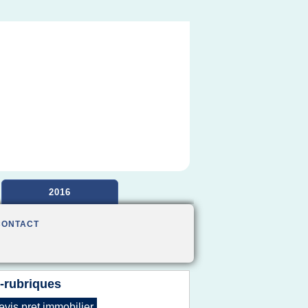
2016
CONTACT
-rubriques
evis pret immobilier