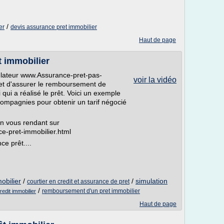
/
er
devis assurance pret immobilier
Haut de page
t immobilier
ulateur www.Assurance-pret-pas-
voir la vidéo
et d'assurer le remboursement de
 qui a réalisé le prêt. Voici un exemple
compagnies pour obtenir un tarif négocié
en vous rendant sur
ce-pret-immobilier.html
e prêt....
obilier
/
/
simulation
courtier en credit et assurance de pret
/
remboursement d'un pret immobilier
edit immobilier
Haut de page