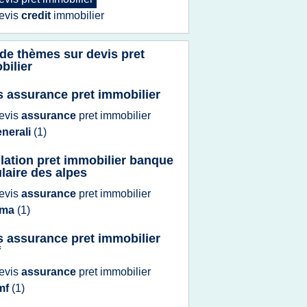
evis
credit
immobilier
 de thèmes sur
devis pret
bilier
s assurance pret immobilier
evis
assurance
pret immobilier
enerali
(1)
lation pret immobilier banque
laire des alpes
evis
assurance
pret immobilier
ma
(1)
s assurance pret immobilier
f
evis
assurance
pret immobilier
mf
(1)