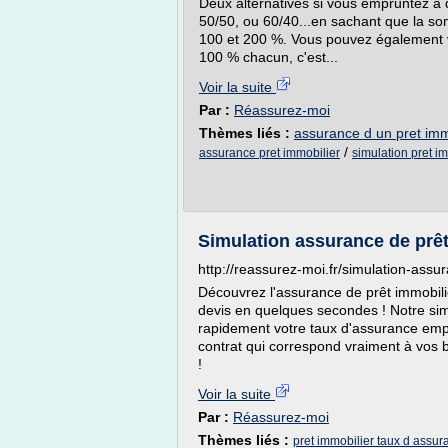
Deux alternatives si vous empruntez à
50/50, ou 60/40...en sachant que la so
100 et 200 %. Vous pouvez également v
100 % chacun, c'est...
Voir la suite
Par :
Réassurez-moi
Thèmes liés :
assurance d un pret imm
/
assurance pret immobilier
simulation pret i
Simulation assurance de prêt
http://reassurez-moi.fr/simulation-assu
Découvrez l'assurance de prêt immobil
devis en quelques secondes ! Notre sim
rapidement votre taux d'assurance empr
contrat qui correspond vraiment à vos be
!
Voir la suite
Par :
Réassurez-moi
Thèmes liés :
pret immobilier taux d assur