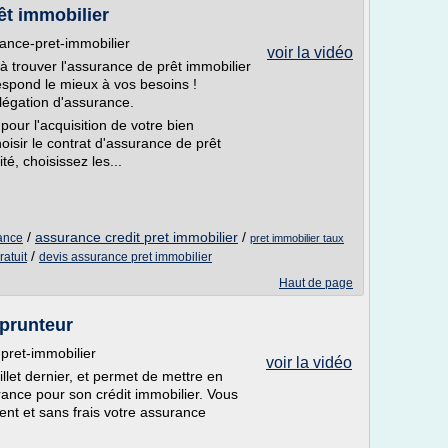
̂t immobilier
rance-pret-immobilier
voir la vidéo
 trouver l'assurance de prêt immobilier
respond le mieux à vos besoins !
légation d'assurance.
pour l'acquisition de votre bien
isir le contrat d'assurance de prêt
té, choisissez les...
/
assurance credit pret immobilier
/
rance
pret immobilier taux
/
ratuit
devis assurance pret immobilier
Haut de page
prunteur
-pret-immobilier
voir la vidéo
llet dernier, et permet de mettre en
rance pour son crédit immobilier. Vous
nt et sans frais votre assurance