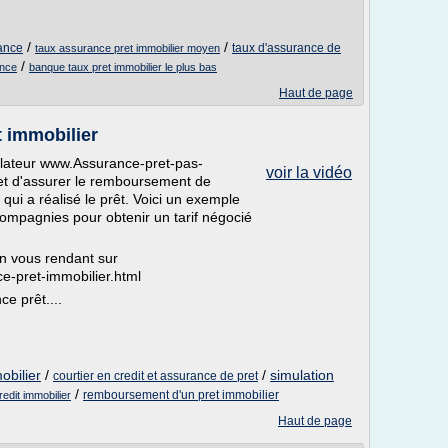
/
/
rance
taux d'assurance de
taux assurance pret immobilier moyen
/
ance
banque taux pret immobilier le plus bas
Haut de page
 immobilier
ulateur www.Assurance-pret-pas-
voir la vidéo
et d'assurer le remboursement de
 qui a réalisé le prêt. Voici un exemple
compagnies pour obtenir un tarif négocié
en vous rendant sur
e-pret-immobilier.html
e prêt....
obilier
/
/
simulation
courtier en credit et assurance de pret
/
remboursement d'un pret immobilier
edit immobilier
Haut de page