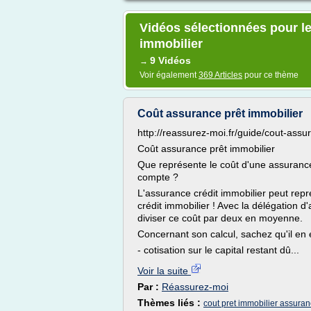
Vidéos sélectionnées pour le
immobilier
9 Vidéos
→
Voir également
369 Articles
pour ce thème
Coût assurance prêt immobilier
http://reassurez-moi.fr/guide/cout-assu
Coût assurance prêt immobilier
Que représente le coût d'une assurance
compte ?
L'assurance crédit immobilier peut repré
crédit immobilier ! Avec la délégation 
diviser ce coût par deux en moyenne.
Concernant son calcul, sachez qu'il en 
- cotisation sur le capital restant dû...
Voir la suite
Par :
Réassurez-moi
Thèmes liés :
cout pret immobilier assura