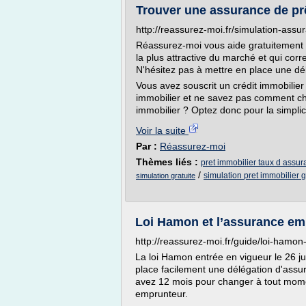
Trouver une assurance de pre
http://reassurez-moi.fr/simulation-assu
Réassurez-moi vous aide gratuitement à
la plus attractive du marché et qui cor
N'hésitez pas à mettre en place une dé
Vous avez souscrit un crédit immobilier 
immobilier et ne savez pas comment cho
immobilier ? Optez donc pour la simplici
Voir la suite
Par :
Réassurez-moi
Thèmes liés :
pret immobilier taux d assu
/
simulation pret immobilier g
simulation gratuite
Loi Hamon et l’assurance em
http://reassurez-moi.fr/guide/loi-hamon
La loi Hamon entrée en vigueur le 26 jui
place facilement une délégation d'assu
avez 12 mois pour changer à tout mome
emprunteur.