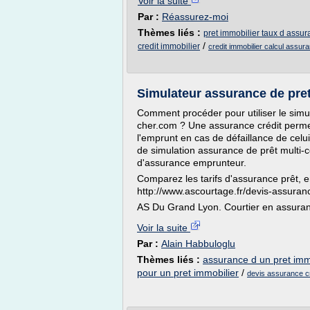
Voir la suite
Par :
Réassurez-moi
Thèmes liés :
pret immobilier taux d assu
/
credit immobilier
credit immobilier calcul assur
Simulateur assurance de pret
Comment procéder pour utiliser le sim
cher.com ? Une assurance crédit perm
l'emprunt en cas de défaillance de celui
de simulation assurance de prêt multi-
d'assurance emprunteur.
Comparez les tarifs d'assurance prêt, 
http://www.ascourtage.fr/devis-assuranc
AS Du Grand Lyon. Courtier en assuranc
Voir la suite
Par :
Alain Habbuloglu
Thèmes liés :
assurance d un pret imm
pour un pret immobilier
/
devis assurance cr