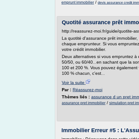
/
emprunt immobilier
devis assurance credit immo
Quotité assurance prêt immo
http://reassurez-moi.fr/guide/quotite-a
La quotité d'assurance prêt immobilier, 
chaque emprunteur. Si vous empruntez
votre crédit immobilier.
Deux alternatives si vous empruntez à
50/50, ou 60/40...en sachant que la so
100 et 200 %. Vous pouvez également v
100 % chacun, c'est...
Voir la suite
Par :
Réassurez-moi
Thèmes liés :
assurance d un pret imm
/
assurance pret immobilier
simulation pret i
Immobilier Erreur #5 : L'Ass