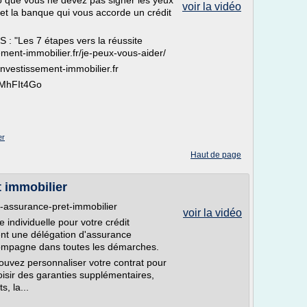
o que vous ne devez pas signer les yeux
voir la vidéo
t la banque qui vous accorde un crédit
Les 7 étapes vers la réussite
ement-immobilier.fr/je-peux-vous-aider/
nvestissement-immobilier.fr
xMhFIt4Go
er
Haut de page
t immobilier
n-assurance-pret-immobilier
voir la vidéo
individuelle pour votre crédit
ent une délégation d'assurance
ompagne dans toutes les démarches.
ouvez personnaliser votre contrat pour
hoisir des garanties supplémentaires,
, la...