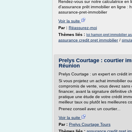
Rendez-vous sur notre calculatrice en l
d'assurance prêt immobilier en ligne : h
assurance-pret-immobilier
Voir la suite
Par :
Réassurez-moi
Thèmes liés :
loi hamon pret immobilier a
assurance credit pret immobilier
/
simula
Prelys Courtage : courtier im
Réunion
Prelys Courtage : un expert en crédit im
Si vous projetez un achat immobilier ou 
compromis de vente, vous devez sans 
financer, avant la signature définitive 
pratique une étude de votre crédit immo
meilleur taux ou plutôt les meilleures c
Prenez conseil avec un courtier...
Voir la suite
Par :
Prelys Courtage Tours
Thèmes liés :
assurance credit pret im