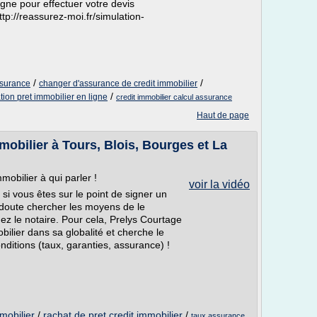
igne pour effectuer votre devis
ttp://reassurez-moi.fr/simulation-
/
/
ssurance
changer d'assurance de credit immobilier
/
tion pret immobilier en ligne
credit immobilier calcul assurance
Haut de page
mobilier à Tours, Blois, Bourges et La
mobilier à qui parler !
voir la vidéo
si vous êtes sur le point de signer un
doute chercher les moyens de le
chez le notaire. Pour cela, Prelys Courtage
bilier dans sa globalité et cherche le
onditions (taux, garanties, assurance) !
mobilier
/
rachat de pret credit immobilier
/
taux assurance