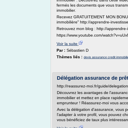
immobilier : Découvrez dans cette vidé
fermés les documents que vous transme
immobilier.
Recevez GRATUITEMENT MON BONUS : "
immobilière" http://apprendre-investiss
Retrouvez mon blog : http://apprendre-i
https://www.youtube.com/watch?v=uU
Voir la suite
Par :
Sébastien D
Thèmes liés :
devis assurance credit immobili
Délégation assurance de prê
http://reassurez-moi.fr/guide/delegatio
Découvrez les avantages de l'assurance 
immobilier et mettez en place rapidem
emprunteur ! Réassurez-moi vous acc
Avec la délégation d'assurance, vous p
l'adapter à votre profil, vous pouvez c
vous bénéficiez de taux plus intéressants