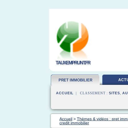
TAUXEMPRUNT.FR
ACT
PRET IMMOBILIER
ACCUEIL
| CLASSEMENT :
SITES
,
AU
Accueil
>
Thèmes & vidéos : pret immo
credit immobilier